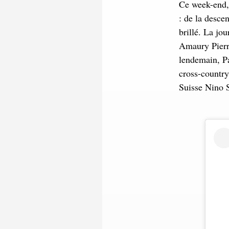
Ce week-end,
: de la desce
brillé. La jo
Amaury Pierro
lendemain, P
cross-countr
Suisse Nino S