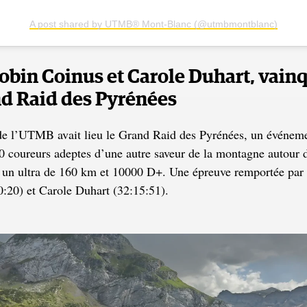
A post shared by UTMB® Mont-Blanc (@utmbmontblanc)
 Robin Coinus et Carole Duhart, vain
d Raid des Pyrénées
 de l’UTMB avait lieu le Grand Raid des Pyrénées, un événeme
 coureurs adeptes d’une autre saveur de la montagne autour 
t un ultra de 160 km et 10000 D+. Une épreuve remportée par
:20) et Carole Duhart (32:15:51).