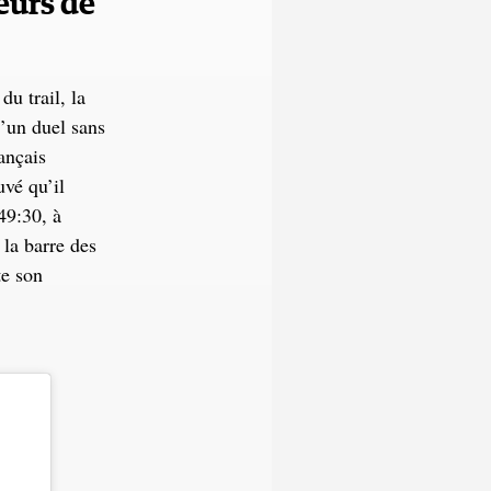
ueurs de
u trail, la
’un duel sans
ançais
uvé qu’il
49:30, à
la barre des
te son