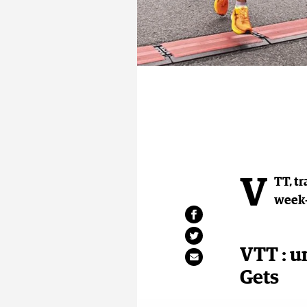
V
TT, tr
week-
VTT : u
Gets