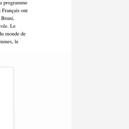
 Au programme
s Français ont
 Bruni,
cole. Le
 du monde de
ommes, le