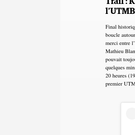
Trail : 
l’UTMB
Final histori
boucle autou
merci entre l
Mathieu Blanc
pouvait toujo
quelques minu
20 heures (1
premier UTM