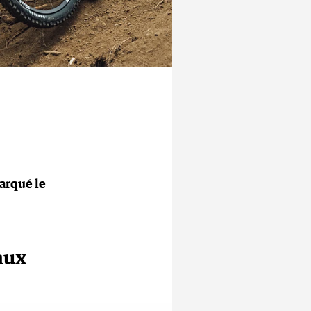
marqué le
 aux