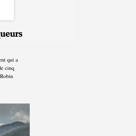
queurs
nt qui a
de cinq
 Robin