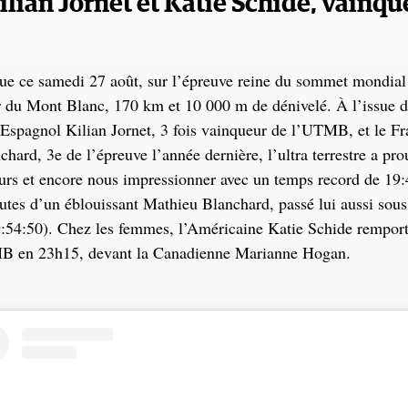
Kilian Jornet et Katie Schide, vainq
que ce samedi 27 août, sur l’épreuve reine du sommet mondial d
r du Mont Blanc, 170 km et 10 000 m de dénivelé. À l’issue d
’Espagnol Kilian Jornet, 3 fois vainqueur de l’UTMB, et le Fr
hard, 3e de l’épreuve l’année dernière, l’ultra terrestre a pro
urs et encore nous impressionner avec un temps record de 19:
tes d’un éblouissant Mathieu Blanchard, passé lui aussi sous 
9:54:50). Chez les femmes, l’Américaine Katie Schide rempor
B en 23h15, devant la Canadienne Marianne Hogan.