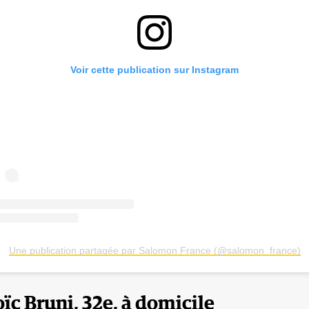
Voir cette publication sur Instagram
Une publication partagée par Salomon France (@salomon_france)
oïc Bruni, 32e, à domicile