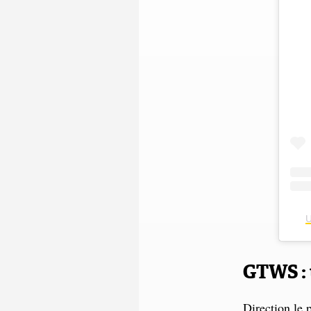
U
GTWS : 
Direction le 