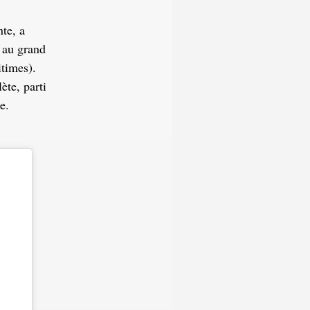
te, a
 au grand
itimes).
ète, parti
e.