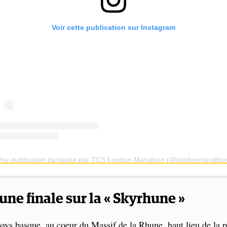
Voir cette publication sur Instagram
ne publication partagée par TCS London Marathon (@londonmaratho
une finale sur la « Skyrhune »
pays basque, au coeur du Massif de la Rhune, haut lieu de la 