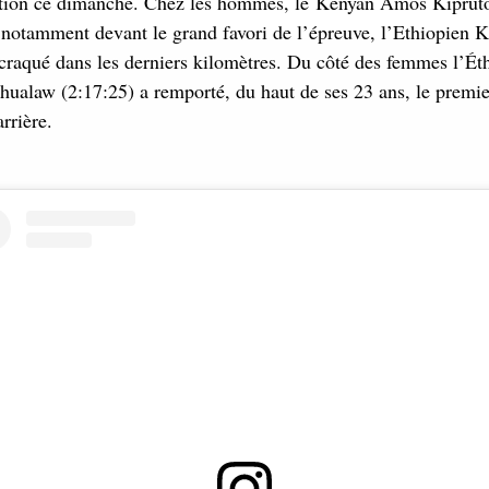
sation ce dimanche. Chez les hommes, le Kényan Amos Kipruto
 notamment devant le grand favori de l’épreuve, l’Ethiopien 
craqué dans les derniers kilomètres. Du côté des femmes l’Ét
hualaw (2:17:25) a remporté, du haut de ses 23 ans, le premi
rrière.