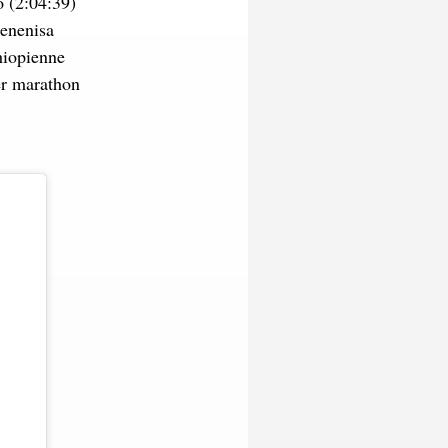
 (2:04:39)
Kenenisa
hiopienne
er marathon