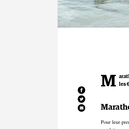
M
arat
les 
Maratho
Pour leur pr