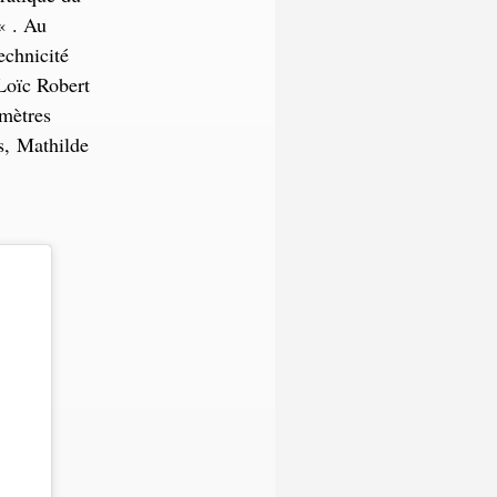
« . Au
echnicité
Loïc Robert
omètres
s, Mathilde