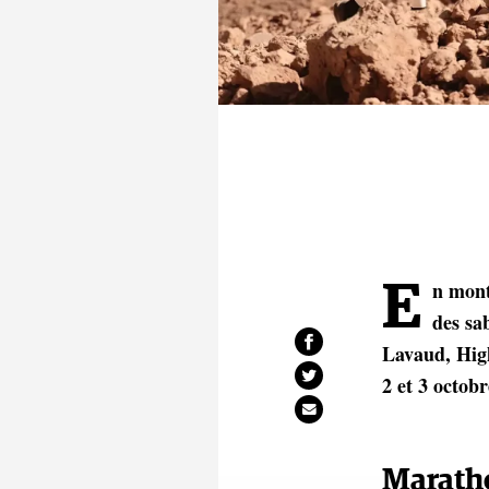
En montagne ou en mer ces derniers jours, vous avez zappé l’actu ? Marathon
des sa
Lavaud, High
2 et 3 octobr
Maratho