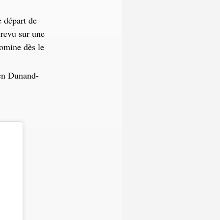
e départ de
 revu sur une
omine dès le
ien Dunand-