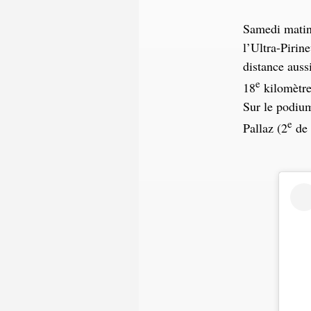
Samedi matin
l’Ultra-Pirin
distance aus
e
18
kilomètre
Sur le podium
e
Pallaz (2
de 