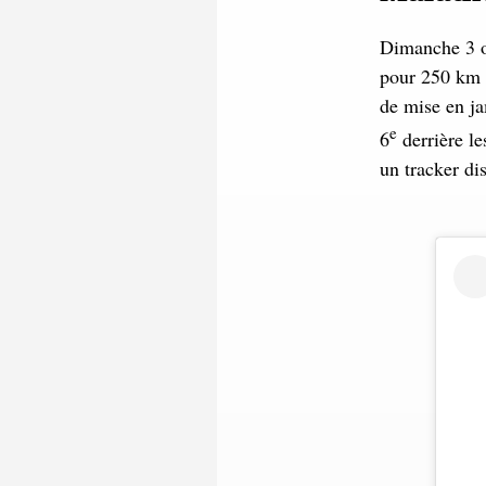
Dimanche 3 oc
pour 250 km 
de mise en j
e
6
derrière le
un tracker di