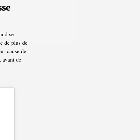
sse
aud se
e de plus de
our cause de
t avant de