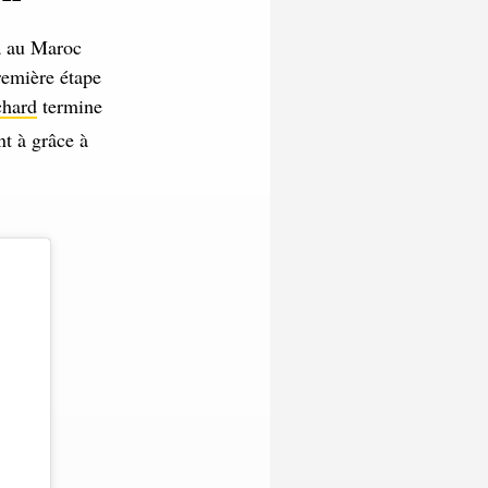
ia au Maroc
remière étape
chard
termine
t à grâce à