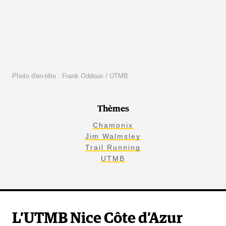
Photo d'en-tête : Frank Oddoux / UTMB
Thèmes
Chamonix
Jim Walmsley
Trail Running
UTMB
L’UTMB Nice Côte d’Azur