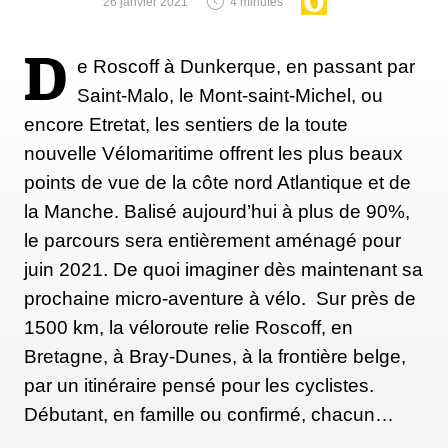
26 janvier 2021
4 minutes
« L’objectif est d’organiser une
course qui existera encore
D
e Roscoff à Dunkerque, en passant par
dans 100 ans »
Saint-Malo, le Mont-saint-Michel, ou
encore Etretat, les sentiers de la toute
La direction d’ASO semble effectivement
nouvelle Vélomaritime offrent les plus beaux
comprendre la nécessité de créer une épreuve
points de vue de la côte nord Atlantique et de
féminine gérée avec le même sérieux que la course
la Manche. Balisé aujourd’hui à plus de 90%,
masculine, et d’en assurer la même longévité. Le
le parcours sera entièrement aménagé pour
Tour de France masculin est de loin l’événement le
juin 2021. De quoi imaginer dès maintenant sa
plus important et le plus lucratif du cyclisme
prochaine micro-aventure à vélo. Sur près de
professionnel. Ses 108 ans d’histoire et sa place
1500 km, la véloroute relie Roscoff, en
dans la culture française ont contribué à faire
Bretagne, à Bray-Dunes, à la frontière belge,
progresser le cyclisme de compétition dans le
par un itinéraire pensé pour les cyclistes.
monde entier. Chaque année, les millions d’euros
Débutant, en famille ou confirmé, chacun…
générés par les téléspectateurs et les ventes de