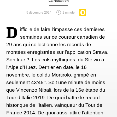
Ces dernières années, beaucoup ont plaidé en faveur
La rédaction
d’une course de trois semaines pour les femmes. Et
5 décembre 2024
1 minute
les débats au sein du peloton professionnel sur la
longueur idéale d’une course à étapes pour les
D
ifficile de faire l’impasse ces dernières
femmes ont été intenses. Certains coureurs soutenant
semaines sur ce coureur canadien de
en effet que des événements plus courts produisaient
29 ans qui collectionne les records de
une action plus passionnante. Un argument étayé
montées enregistrées sur l’application Strava.
par une étude de 2018 montrant que les femmes
Son truc ? Les cols mythiques, du Stelvio à
roulent à des intensités plus élevées lors de leurs
l’Alpe d’Huez. Dernier en date, le 16
épreuves plus courtes, contrairement aux hommes.
novembre, le col du Mortirolo, grimpé en
Soit. Mais rien ne prouve qu’une course plus longue
seulement 43’45’’. Soit une minute de moins
la rendrait moins passionnante. Le débat est donc
que Vincenzo Nibali, lors de la 16e étape du
loin d’être clos, mais les coureurs professionnels
Tour d’Italie 2019. De quoi battre le record
actuels reconnaissent que le Tour de France Femmes
historique de l’Italien, vainqueur du Tour de
est une étape importante permettant de réduire
France 2014. De quoi aussi attiré l’attention
l’écart d’attention médiatique entre les sexes dans le