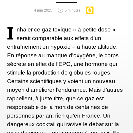
actuelle championne olympique du contre-la-montre
individuel, qui a déclaré que la diversité du parcours
4 juin 2025
5 minutes
proposé, était la preuve qu’ASO avait pris au sérieux
cette épreuve féminine. De son côté, la cycliste sud-
I
nhaler ce gaz toxique « à petite dose »
africaine Ashleigh Moolman-Pasio, l’une des
serait comparable aux effets d’un
personnalités les plus à même de réclamer
plus
entraînement en hypoxie – à haute altitude.
d’égalité
dans les courses féminines, a souligné que
En réponse au manque d’oxygène, le corps
l’inclusion des deux étapes de montagne était un
sécrète en effet de l’EPO, une hormone qui
excellent test pour le peloton féminin. « Cela a
stimule la production de globules rouges.
dépassé toutes nos attentes. Il y en a pour tout le
Certains scientifiques y voient un nouveau
monde : du plat, du long, du gravel, et la mythique
moyen d’améliorer l’endurance. Mais d’autres
Planche des Belles Filles pour laquelle je suis la plus
rappellent, à juste titre, que ce gaz est
motivée, a-t-elle expliqué. Ce sera mon grand
responsable de la mort de centaines de
objectif pour l’année prochaine ».
personnes par an, rien qu’en France. Un
dangereux cocktail qui ravive le débat sur la
prise de risque… pour gagner à tout prix. En…