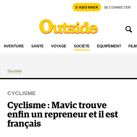
S'ABONNER
SE CONNECTER
AVENTURE
SANTÉ
VOYAGE
SOCIÉTÉ
ÉQUIPEMENT
FILM
Société
CYCLISME
Cyclisme : Mavic trouve
enfin un repreneur et il est
français