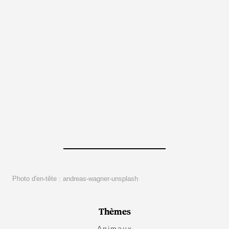
Photo d'en-tête : andreas-wagner-unsplash
Thèmes
Animaux