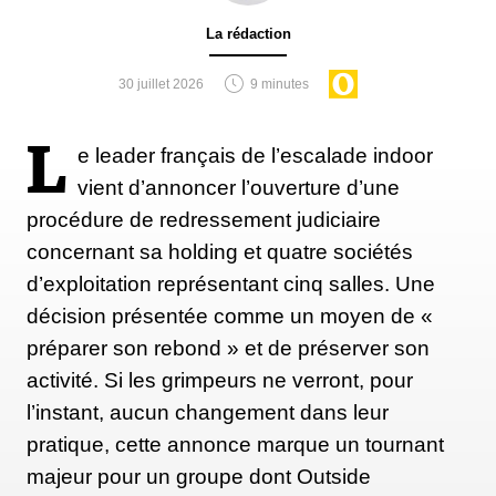
et revient dans le jeu avec un site e-commerce
La rédaction
flambant neuf, « plus fluide et plus intuitif »,
explique l’équipe et une vision renouvelée pour
30 juillet 2026
9 minutes
l'avenir. « L’idée, maintenant », nous expliquait
Olivier Rochon « est d’avoir des investisseurs et un
L
e leader français de l’escalade indoor
repreneur qui partagent ces valeur de gestion en bon
vient d’annoncer l’ouverture d’une
père de famille, des valeurs de bienveillance,
procédure de redressement judiciaire
d’amour du sport. Pas une course frénétique à la
concernant sa holding et quatre sociétés
croissance. Seulement la volonté de bien faire notre
d’exploitation représentant cinq salles. Une
travail ».
décision présentée comme un moyen de «
préparer son rebond » et de préserver son
activité. Si les grimpeurs ne verront, pour
D'où sans doute, le rapprochement avec Snowleader,
l’instant, aucun changement dans leur
aka "The Reblochon Company », acteur majeur de
pratique, cette annonce marque un tournant
l'e-commerce dédié à l'équipement outdoor (snow,
majeur pour un groupe dont Outside
outdoor, city). De quoi lui permettre de reconstituer