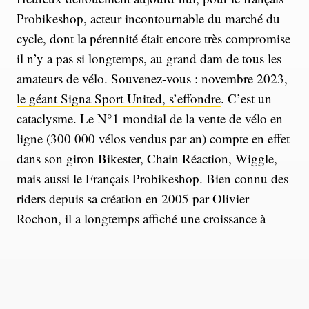
Probikeshop, acteur incontournable du marché du
cycle, dont la pérennité était encore très compromise
il n’y a pas si longtemps, au grand dam de tous les
amateurs de vélo. Souvenez-vous : novembre 2023,
le géant Signa Sport United, s’effondre
. C’est un
cataclysme. Le N°1 mondial de la vente de vélo en
ligne (300 000 vélos vendus par an) compte en effet
dans son giron Bikester, Chain Réaction, Wiggle,
mais aussi le Français Probikeshop. Bien connu des
riders depuis sa création en 2005 par Olivier
Rochon, il a longtemps affiché une croissance à
deux chiffres, jusqu’à ce qu’en 2022, la société
plonge aussi. La fin du boom que l’industrie du
vélo connait depuis quelques années ? Sans doute,
n’hésitent plus à dire les observateurs d’un marché