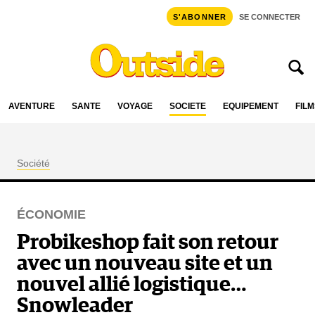
S'ABONNER
SE CONNECTER
AVENTURE
SANTÉ
VOYAGE
SOCIÉTÉ
ÉQUIPEMENT
FILM
Société
ÉCONOMIE
Probikeshop fait son retour
avec un nouveau site et un
nouvel allié logistique…
Snowleader