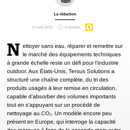
Le nouveau
site de Probikeshop
est en ligne depuis
quelques jours, mais attention, si vous étiez déjà
La rédaction
client de la plateforme, Probikeshop précise que les
anciens comptes ainsi que les historiques de
10 avril 2026
4 minutes
commandes ne sont plus disponibles. Il vous faudra
donc créer un nouveau compte sur le site. .
N
ettoyer sans eau, réparer et remettre sur
le marché des équipements techniques
à grande échelle reste un défi pour l’industrie
outdoor. Aux États-Unis, Tersus Solutions a
structuré une chaîne complète, du tri des
produits usagés à leur remise en circulation,
capable d’absorber des volumes importants
tout en s’appuyant sur un procédé de
nettoyage au CO₂. Un modèle encore peu
présent en Europe, qui interroge la capacité