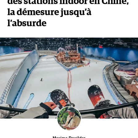
des stations indoor en Chine,
mars 2020 grâce à un contrôle strict de la
la démesure jusqu’à
pandémie. » Résultat, en Chine, "ça ne s'est pas mal
l’absurde
passé du tout", tout comme aux Etats-Unis, précise-
t-il.
Pour la saison actuelle, c'est "la grande inconnue",
note Laurent Vanat, "il est difficile de faire encore
aujourd'hui un pronostic", mais l’expert
prévoit "une catastrophe totale" en France, l'un des
rares pays avec l'Italie et l'Allemagne à avoir fermé
ses stations. Privés de remontées mécaniques mais
aussi de restaurants, bars et piscines couvertes, de
nombreux Français ont renoncé à réserver leurs
vacances dans les domaines skiables. « En Pays de