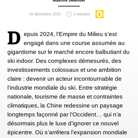
Maxime Dewilder
Savoie, les résidences de tourisme ont perdu en
moyenne 80% de leur chiffre d'affaires, selon Patrick
16 décembre 2025
6 minutes
Labrune, président du syndicat national des
résidences de tourisme », interrogé par France Bleu.
D
epuis 2024, l’Empire du Milieu s’est
En Savoie et Haute-Savoie, seuls 30%
engagé dans une course assumée au
d'hébergements occupés pendant les vacances
gigantisme sur le marché encore balbutiant du
d'hiver, contre 80% habituellement, rapporte Savoie
ski indoor. Des complexes démesurés, des
Mont Blanc Tourisme.
investissements colossaux et une ambition
claire : devenir un acteur incontournable de
l’industrie mondiale du ski. Entre stratégie
nationale, tourisme de masse et contraintes
climatiques, la Chine redessine un paysage
longtemps façonné par l’Occident… qui n’a
désormais plus le luxe d’ignorer ce nouvel
épicentre. Où s’arrêtera l’expansion mondiale