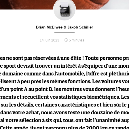
Brian McElwee & Jakob Schiller
14 juin 2023
5 minutes
les ne sont pas réservées à une élite ! Toute personne p
e sport devrait trouver un intérêt à s’équiper d’une mon
e domaine comme dans l’automobile, l’offre est pléthori
lissent à peu près les mêmes fonctions. Les voitures vo
un point A au point B, les montres vous donnent l’heur
ments et recueillent vos statistiques biométriques. Les
 sur les détails, certaines caractéristiques et bien sûr le
 dans votre achat, nous avons testé une douzaine de mo
nal notre sélection à six qui, tous, ont fait l’unanimité a
 Cette année, ils ont parcouru plus de 2000 km en rando