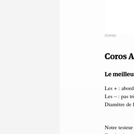
(Coros)
Coros A
Le meilleu
Les + : abord
Les – : pas tr
Diamètre de l
Notre testeur 