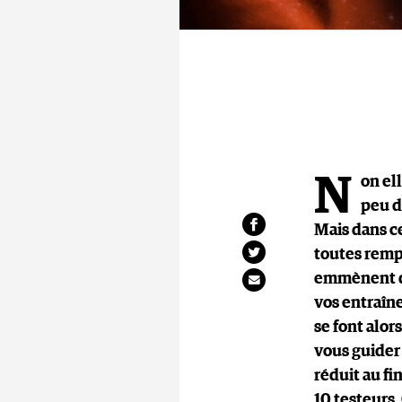
N
on el
peu d
Mais dans c
toutes remp
emmènent d’
vos entraîne
se font alors
vous guider
réduit au fi
10 testeurs.