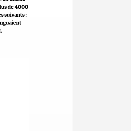
 plus de 4000
s suivants :
tinguaient
x,