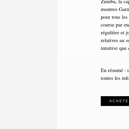
Zumba, la cap
montres Garmi
pour tous les
course par ex
régulière et 
relatives au 
intuitive que 
En résumé : u
toutes les in
ACHETE