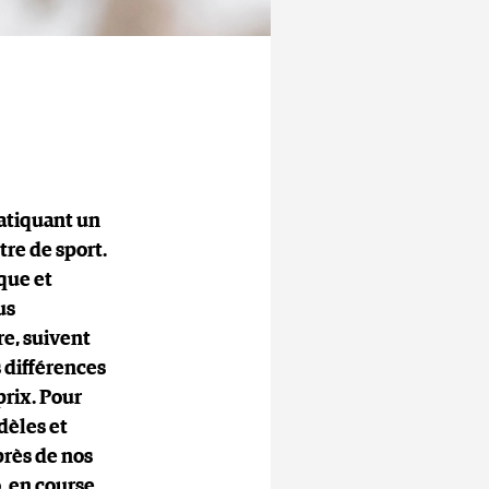
ratiquant un
tre de sport.
que et
us
e, suivent
 différences
 prix. Pour
dèles et
uprès de nos
, en course