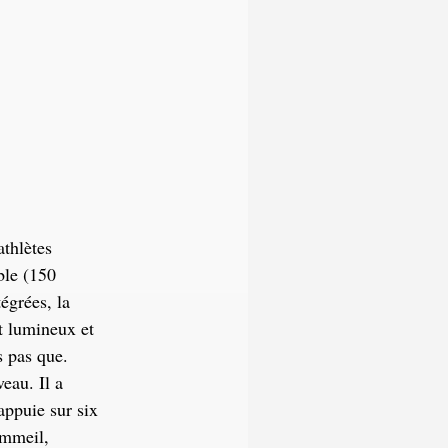
athlètes
ble (150
égrées, la
t lumineux et
s pas que.
eau. Il a
appuie sur six
ommeil,