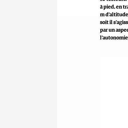
à pied, en t
m d’altitude
soit il s’ag
par un aspec
l’autonomie 