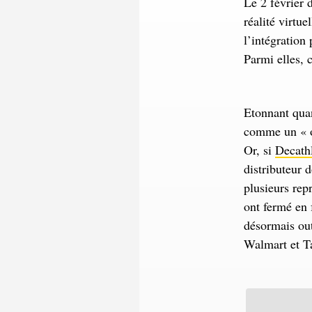
Le 2 février 
réalité virtu
l’intégration
Parmi elles, 
Etonnant quan
comme un « or
Or, si
Decath
distributeur d
plusieurs rep
ont fermé en 
désormais out
Walmart et Ta