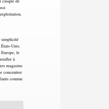
u casque de
ussi
exploitation.
 simplicité
 États-Unis.
 Europe, le
staller à
iers magasins
se concentrer
illants comme