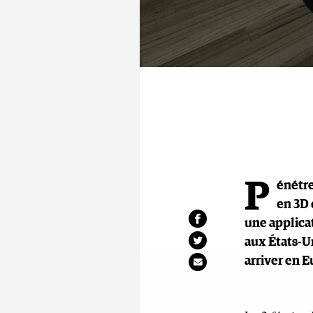
P
énétre
en 3D 
une applica
aux États-U
arriver en E