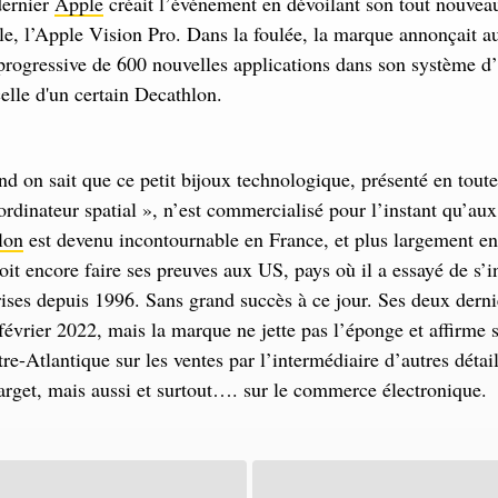
dernier
Apple
créait l’événement en dévoilant son tout nouvea
elle, l’Apple Vision Pro. Dans la foulée, la marque annonçait a
 progressive de 600 nouvelles applications dans son système d’
celle d'un certain Decathlon.
d on sait que ce petit bijoux technologique, présenté en toute
dinateur spatial », n’est commercialisé pour l’instant qu’aux
lon
est devenu incontournable en France, et plus largement en
oit encore faire ses preuves aux US, pays où il a essayé de s’in
rises depuis 1996. Sans grand succès à ce jour. Ses deux dern
février 2022, mais la marque ne jette pas l’éponge et affirme 
re-Atlantique sur les ventes par l’intermédiaire d’autres déta
rget, mais aussi et surtout…. sur le commerce électronique.