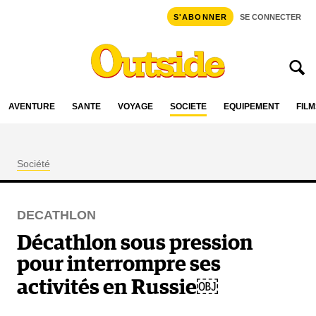
S'ABONNER
SE CONNECTER
AVENTURE
SANTÉ
VOYAGE
SOCIÉTÉ
ÉQUIPEMENT
FILM
Société
DECATHLON
Décathlon sous pression
pour interrompre ses
activités en Russie￼