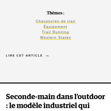
Thèmes :
ACHETER
Chaussures de trail
Équipement
Trail Running
Western States
Lange XT3 Tour Pro W
LIRE CET ARTICLE
(Lange)
Seconde-main dans l’outdoor
: le modèle industriel qui
Lange est une référence en alpin depuis des dizaines