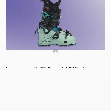
(K2)
La toute nouvelle K2 Dispatch LT W a été conçue
pour les grandes randonnées et les descentes
techniques, une chaussure de
randonnée freeride légère pour les skieuses de
niveau intermédiaire à expert qui cherchent à
progresser. C’est une chaussure à quatre boucles,