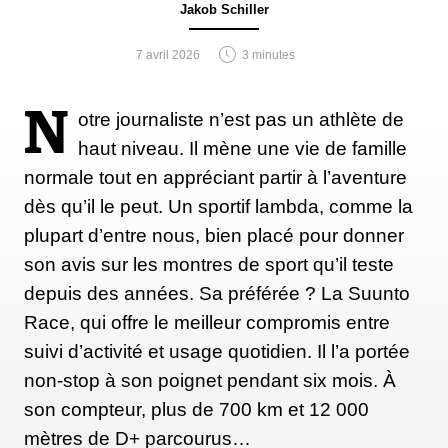
Poids :
Jakob Schiller
936 grammes
Tailles :
22/22.5.5 - 27/27.5
7 avril 2026
3 minutes
Comptabilité :
Tour Light Tech (TLT) fixations à
inserts
N
otre journaliste n’est pas un athlète de
Catégorie :
Alpine Touring
haut niveau. Il mène une vie de famille
Idéales pour :
les grandes randonneuses
normale tout en appréciant partir à l’aventure
Prix :
680€
dès qu’il le peut. Un sportif lambda, comme la
plupart d’entre nous, bien placé pour donner
ACHETER
son avis sur les montres de sport qu’il teste
depuis des années. Sa préférée ? La Suunto
Race, qui offre le meilleur compromis entre
suivi d’activité et usage quotidien. Il l’a portée
non-stop à son poignet pendant six mois. À
son compteur, plus de 700 km et 12 000
mètres de D+ parcourus…