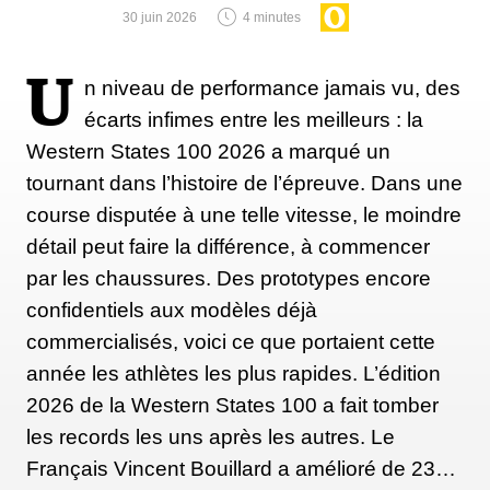
mode marche est caché à côté de la boucle
30 juin 2026
4 minutes
supérieure, ce qui évite à votre pantalon d’actionner
le mécanisme par inadvertance. C’est clairement une
U
n niveau de performance jamais vu, des
chaussure qui priorise la descente, les montées se
écarts infimes entre les meilleurs : la
feront plus tranquillement.
Western States 100 2026 a marqué un
tournant dans l’histoire de l’épreuve. Dans une
course disputée à une telle vitesse, le moindre
Flex:
115
détail peut faire la différence, à commencer
Volume du chaussant :
99 mm
par les chaussures. Des prototypes encore
Poids :
1 590 grammes
confidentiels aux modèles déjà
Tailles :
22.5 - 27.5
commercialisés, voici ce que portaient cette
Compatibilité :
MNC, GripWalk (GW)
année les athlètes les plus rapides. L’édition
Catégorie:
hybride
2026 de la Western States 100 a fait tomber
Idéales pour :
les skieuses alpins qui cherchent
les records les uns après les autres. Le
occasionelement à s'amuser en freerando
Français Vincent Bouillard a amélioré de 23…
Prix :
650€