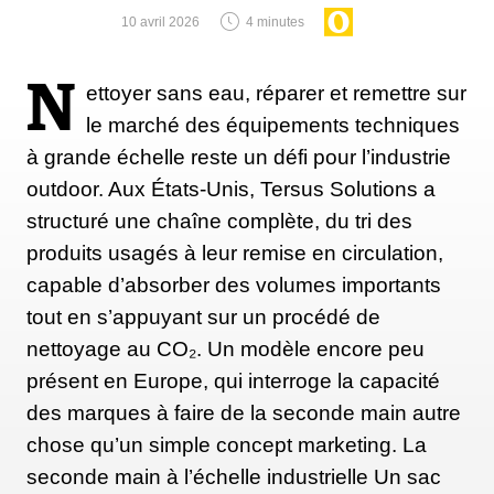
10 avril 2026
4 minutes
Flex :
115
N
Volume du chaussant :
99 mm
ettoyer sans eau, réparer et remettre sur
Poids :
1 380 grammes
le marché des équipements techniques
Tailles :
22/22.5 - 27/27.5
à grande échelle reste un défi pour l’industrie
Compatibilité :
MNC
outdoor. Aux États-Unis, Tersus Solutions a
Catégorie :
hybride
structuré une chaîne complète, du tri des
Idéales pour :
les randonneuses qui fréquentent
produits usagés à leur remise en circulation,
occasionnellement les pistes
capable d’absorber des volumes importants
Prix :
645€
tout en s’appuyant sur un procédé de
nettoyage au CO₂. Un modèle encore peu
présent en Europe, qui interroge la capacité
ACHETER
des marques à faire de la seconde main autre
chose qu’un simple concept marketing. La
seconde main à l’échelle industrielle Un sac