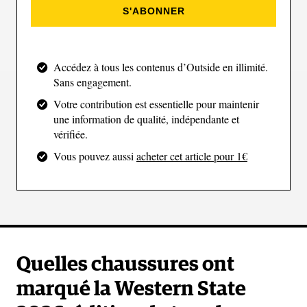
Flex :
115
S'ABONNER
Volume du chaussant :
99 mm
Poids :
1 380 grammes
Tailles :
22/22.5 - 27/27.5
Accédez à tous les contenus d’Outside en illimité.
Sans engagement.
Compatibilité :
MNC
Votre contribution est essentielle pour maintenir
Catégorie:
hybride
une information de qualité, indépendante et
Idéales pour :
Les randonneuses qui fréquentent
vérifiée.
occasionnellement les pistes
Vous pouvez aussi
acheter cet article pour 1€
Prix :
750€
ACHETER
Quelles chaussures ont
Fischer Ranger 115 GW DYN
marqué la Western State