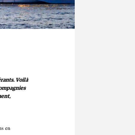
érants. Voilà
 compagnies
ment,
ns en