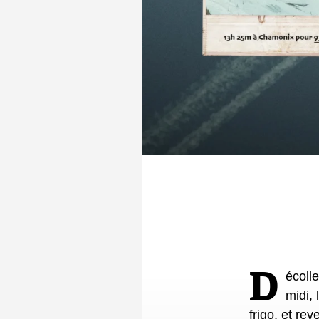
Décoller à l’aube de Londres, faire un selfie à Chamonix devant l’Aiguille du
midi,
frigo, et re