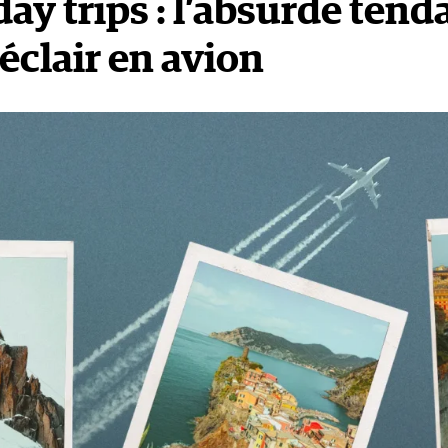
ay trips : l’absurde ten
éclair en avion