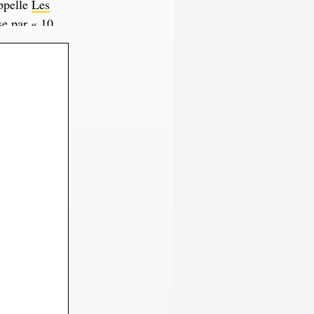
appelle
Les
se par « 10