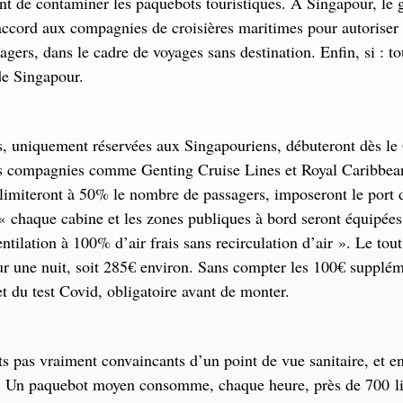
ent de contaminer les paquebots touristiques. À Singapour, l
ccord aux compagnies de croisières maritimes pour autoriser 
agers, dans le cadre de voyages sans destination. Enfin, si : t
 de Singapour.
s, uniquement réservées aux Singapouriens, débuteront dès l
s compagnies comme Genting Cruise Lines et Royal Caribbea
 limiteront à 50% le nombre de passagers, imposeront le port
« chaque cabine et les zones publiques à bord seront équipée
ntilation à 100% d’air frais sans recirculation d’air ». Le tou
 une nuit, soit 285€ environ. Sans compter les 100€ supplém
et du test Covid, obligatoire avant de monter.
 pas vraiment convaincants d’un point de vue sanitaire, et e
« Un paquebot moyen consomme, chaque heure, près de 700 li