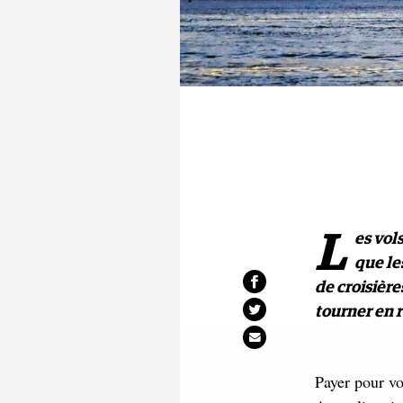
L
es vol
que le
de croisièr
tourner en 
Payer pour vo