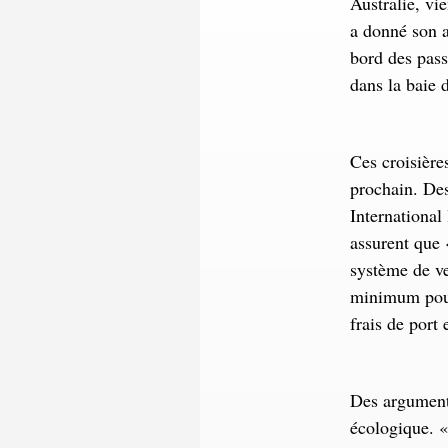
Australie, vi
a donné son a
bord des pass
dans la baie
Ces croisière
prochain. De
International
assurent que 
système de ve
minimum pour
frais de port 
Des arguments
écologique. 