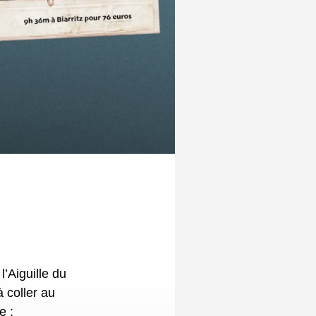
 coller au
e :