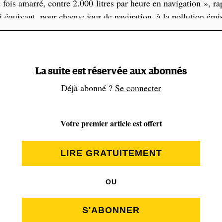
 fois amarré, contre 2.000 litres par heure en navigation », r
i équivaut, pour chaque jour de navigation, à la pollution émi
véhicules, et en propulsion, 5 à 10 fois plus. »
La suite est réservée aux abonnés
Déjà abonné ?
Se connecter
Votre premier article est offert
LIRE GRATUITEMENT
OU
S'ABONNER