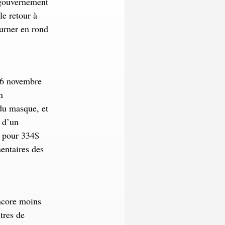
e gouvernement
le retour à
ourner en rond
e 6 novembre
n
 du masque, et
s d’un
t pour 334$
entaires des
ncore moins
tres de