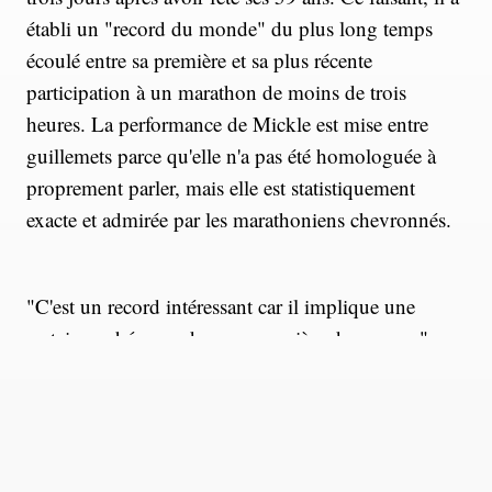
établi un "record du monde" du plus long temps
écoulé entre sa première et sa plus récente
participation à un marathon de moins de trois
heures. La performance de Mickle est mise entre
guillemets parce qu'elle n'a pas été homologuée à
proprement parler, mais elle est statistiquement
exacte et admirée par les marathoniens chevronnés.
"C'est un record intéressant car il implique une
certaine cohérence dans une carrière de coureur", a
déclaré Iain Mickle. "Mais honnêtement, je n'y'avais
même pas pensé jusqu'à il y a quelques années. J'ai
dû dégoter une vieille copie du
San Francisco
Chronicle
de 1977 pour retrouver mon temps