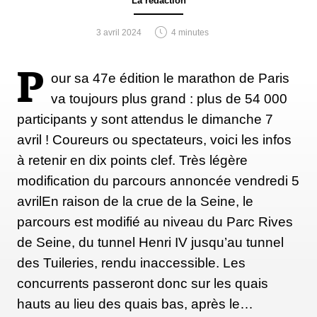
La rédaction
3 avril 2024
4 minutes
Iain Mickle admet que si la constance est
importante, son secret pour réussir en tant qu'athlète
P
our sa 47e édition le marathon de Paris
est simple : l'amitié. L'idée d'un groupe solidaire
va toujours plus grand : plus de 54 000
avec lequel courir lui avait rendu le cross-country
participants y sont attendus le dimanche 7
attrayant au lycée, et c'est ce qui a continué à
avril ! Coureurs ou spectateurs, voici les infos
permettre à Iain de rester motivé pour courir et se
à retenir en dix points clef. Très légère
dépasser en vieillissant. Il s'entraîne avec un groupe
modification du parcours annoncée vendredi 5
de course régulier qui se réunit plusieurs fois par
avrilEn raison de la crue de la Seine, le
semaine pour "souffrir" ensemble.
parcours est modifié au niveau du Parc Rives
de Seine, du tunnel Henri IV jusqu’au tunnel
des Tuileries, rendu inaccessible. Les
Mélanger les distances
concurrents passeront donc sur les quais
"J'aime vraiment mes longues courses et mes
hauts au lieu des quais bas, après le…