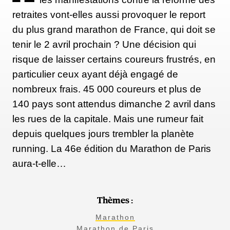
détenteur du record, Antonio Arreola, va chercher à
retraites vont-elles aussi provoquer le report
le reprendre lors d'une course en début d'année.
du plus grand marathon de France, qui doit se
Mais Iain aime cette incertitude de la compétition.
tenir le 2 avril prochain ? Une décision qui
"Ce qui est bien avec ce genre de record, c'est que je
risque de laisser certains coureurs frustrés, en
sais que quelqu'un va le battre, mais si je cours bien
particulier ceux ayant déjà engagé de
à Boston en 2021, alors j'aurai une chance de le
nombreux frais. 45 000 coureurs et plus de
récupérer", avance-t-il. "C'est drôle, parce que c'est
140 pays sont attendus dimanche 2 avril dans
un peu le dernier debout qui gagnera !"
les rues de la capitale. Mais une rumeur fait
depuis quelques jours trembler la planète
running. La 46e édition du Marathon de Paris
aura-t-elle…
Thèmes :
Marathon
Marathon de Paris