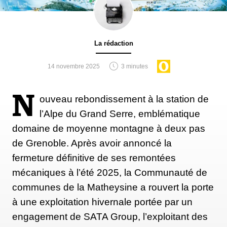
les années 70. Quelques autres stations ont déjà
investi dans ce type d’équipement. Et peu de gens
savent que la plus grande piste de ski synthétique
La rédaction
d'Europe se trouve à Nœux-les-Mines dans le Pas-
de-Calais, à moins d’une heure de Lille. Il s'agit en
14 novembre 2025
3 minutes
réalité d'un terril, colline artificielle construite par
accumulation de résidus miniers. Ce dernier a été
N
ouveau rebondissement à la station de
réaménagé en base de loisirs, Loisinord. Sur place,
l’Alpe du Grand Serre, emblématique
une piste de ski de 320 mètres de long, inaugurée
domaine de moyenne montagne à deux pas
en 1996.
Et pour donner cette impression de neige
de Grenoble. Après avoir annoncé la
éternelle et de garantir des sensations de glisse, la
fermeture définitive de ses remontées
piste est recouverte d'une couche blanche et
mécaniques à l’été 2025, la Communauté de
brumisée en permanence.
communes de la Matheysine a rouvert la porte
à une exploitation hivernale portée par un
engagement de SATA Group, l’exploitant des
Plus récemment, en 2022, était inaugurée à la