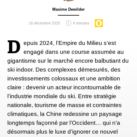
pas manqué de remarquer les élus pyrénéens.
Maxime Dewilder
D’autant plus que cette piste artificielle serait
implantée « à proximité d’un site classé et dans une
16 décembre 2025
6 minutes
zone Natura 2000 ». De quoi inquiéter. D'autant
que le projet a suscité l’intérêt de la région
D
epuis 2024, l’Empire du Milieu s’est
Nouvelle-Aquitaine qui a favorablement voté, lundi
engagé dans une course assumée au
13 mai, pour le subventionner à hauteur de 75 950
gigantisme sur le marché encore balbutiant du
€, sur un montant total de 372 000 €.
« Une
ski indoor. Des complexes démesurés, des
honte » selon le conseiller régional Les Ecologistes
investissements colossaux et une ambition
Stéphane Trifiletti. « Ce n'est pas le modèle que
claire : devenir un acteur incontournable de
nous souhaitons pour nos belles vallées pyrénéennes
l’industrie mondiale du ski. Entre stratégie
qui font partie des endroits les plus impactés par le
nationale, tourisme de masse et contraintes
réchauffement climatique […] Au lieu de protéger
climatiques, la Chine redessine un paysage
ces zones et les aménager de manière durable, on les
longtemps façonné par l’Occident… qui n’a
déménage et on met du synthétique ».
désormais plus le luxe d’ignorer ce nouvel