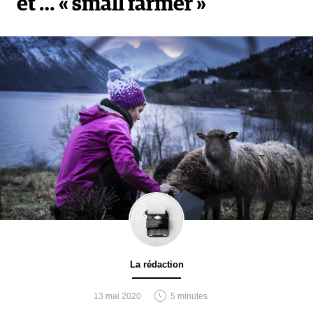
et … « small farmer »
La rédaction
13 mai 2020
5 minutes