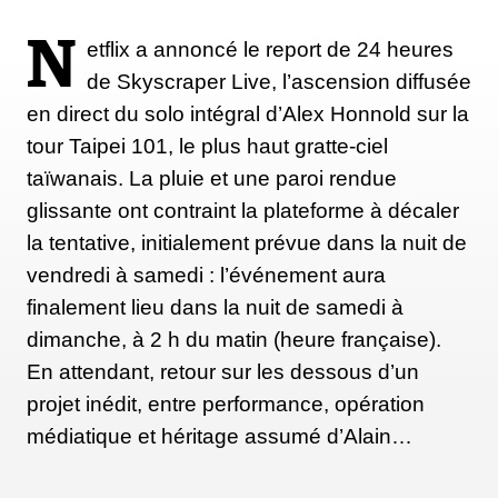
techniques, avant d’atteindre deux niveaux de cafés-
restaurants, puis la plateforme d’observation du 91ᵉ
N
etflix a annoncé le report de 24 heures
étage.
de Skyscraper Live, l’ascension diffusée
en direct du solo intégral d’Alex Honnold sur la
tour Taipei 101, le plus haut gratte-ciel
Au-dessus de cette plateforme, il reste dix étages à
taïwanais. La pluie et une paroi rendue
gravir. En cas de chute dans cette section, Honnold
glissante ont contraint la plateforme à décaler
tomberait sur la plateforme, et non jusqu’au sol. Le
la tentative, initialement prévue dans la nuit de
terrain menant à la flèche sommitale diffère
vendredi à samedi : l’événement aura
légèrement, tout en restant proche de ce qui précède.
finalement lieu dans la nuit de samedi à
En 2004, lors de son ascension en moulinette, Alain
dimanche, à 2 h du matin (heure française).
Robert avait utilisé des jumars sur une courte
En attendant, retour sur les dessous d’un
portion près du sommet. Depuis, une échelle
projet inédit, entre performance, opération
extérieure a été installée à cet endroit.
médiatique et héritage assumé d’Alain…