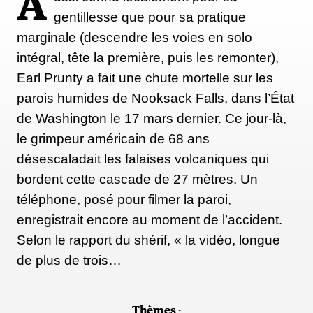
A
gentillesse que pour sa pratique
marginale (descendre les voies en solo
S’il dispose d’une grande expérience du solo
intégral, tête la première, puis les remonter),
intégral, Honnold a en revanche peu pratiqué
Earl Prunty a fait une chute mortelle sur les
l’exercice sur des immeubles — et jamais sur une
parois humides de Nooksack Falls, dans l’État
structure de cette hauteur — ce qui l’a conduit à
de Washington le 17 mars dernier. Ce jour-là,
s’entraîner spécifiquement pour cet objectif.
le grimpeur américain de 68 ans
désescaladait les falaises volcaniques qui
Sa préparation physique repose sur des principes
bordent cette cascade de 27 mètres. Un
simples : discipline alimentaire, entraînement
téléphone, posé pour filmer la paroi,
intensif en salle, séances exigeantes à Clear Light
enregistrait encore au moment de l’accident.
Cave, et enchaînement de quelques voies en 5.13
Selon le rapport du shérif, « la vidéo, longue
(environ 7c+) à Red Rock.
de plus de trois…
Thèmes :