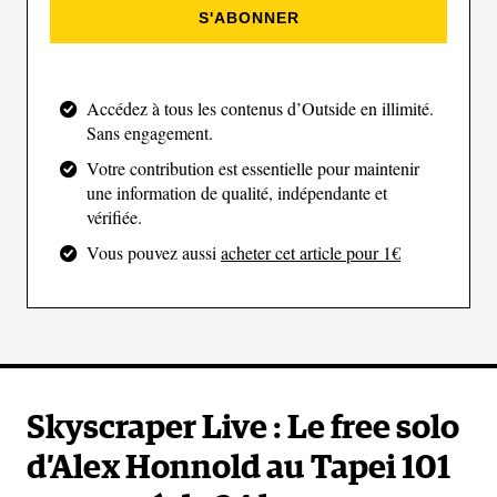
arquées, plus sèches et plus propres que les rebords
S'ABONNER
du bâtiment. Deux pas hauts permettent d’atteindre
des vires à hauteur de taille. Le mouvement le plus
exigeant consiste à monter le pied pour rejoindre
Accédez à tous les contenus d’Outside en illimité.
une prise située à hauteur du cou.
Sans engagement.
Votre contribution est essentielle pour maintenir
une information de qualité, indépendante et
La structure répétitive du bâtiment l’oblige à
vérifiée.
enchaîner près de 92 fois la même séquence : une
Vous pouvez aussi
acheter cet article pour 1€
vingtaine dans la partie inférieure, puis 72 dans la
section plus déversante. À force de répétition, le
mouvement se fluidifie et l’économie gestuelle
devient centrale.
Skyscraper Live : Le free solo
d’Alex Honnold au Tapei 101
Au niveau du crux, Honnold devra engager un