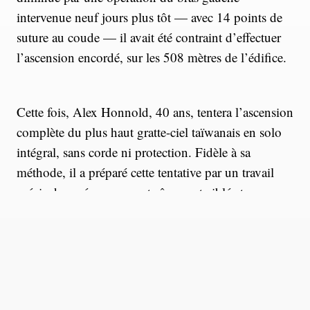
intervenue neuf jours plus tôt — avec 14 points de
suture au coude — il avait été contraint d’effectuer
l’ascension encordé, sur les 508 mètres de l’édifice.
Cette fois, Alex Honnold, 40 ans, tentera l’ascension
complète du plus haut gratte-ciel taïwanais en solo
intégral, sans corde ni protection. Fidèle à sa
méthode, il a préparé cette tentative par un travail
précis de repérage, un entraînement ciblé et un
équipement spécifique.
https://youtu.be/ZXiEp_GGSpg?si=Iqvw3fcTmMCUEL2B
Repérage de la voie