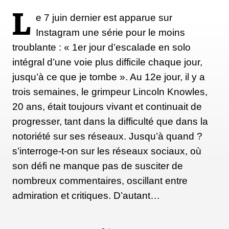
L
e 7 juin dernier est apparue sur
Instagram une série pour le moins
À part un sac à magnésie, un short, un t-shirt et un
troublante : « 1er jour d’escalade en solo
casque audio, Honnold portera des chaussons La
intégral d’une voie plus difficile chaque jour,
Sportiva conçus spécifiquement pour l’ascension. Il
jusqu’à ce que je tombe ». Au 12e jour, il y a
hésite entre une paire de TC Pro entièrement jaunes,
trois semaines, le grimpeur Lincoln Knowles,
dotées d’une gomme plus tendre adaptée au verre et
20 ans, était toujours vivant et continuait de
aux surfaces artificielles, et des Skwama, plus
progresser, tant dans la difficulté que dans la
souples.
notoriété sur ses réseaux. Jusqu’à quand ?
s’interroge-t-on sur les réseaux sociaux, où
Cette gomme doit améliorer l’adhérence sur les
son défi ne manque pas de susciter de
zones glissantes, mais joue aussi un rôle
nombreux commentaires, oscillant entre
psychologique. À plus de 360 mètres du sol,
admiration et critiques. D’autant…
pouvoir compter sur un équipement pensé pour
l’objectif participe à la confiance. Honnold avait