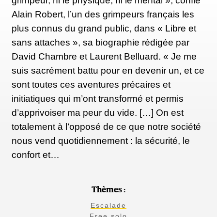
grimpeur, ni le physique, ni le mental », confie
Connu pour minimiser ses performances, Honnold a
Alain Robert, l’un des grimpeurs français les
d’ailleurs été repris par son partenaire Tommy
plus connus du grand public, dans « Libre et
Caldwell, qui estime que la voie serait aujourd’hui
sans attaches », sa biographie rédigée par
largement considérée comme 9a.
David Chambre et Laurent Belluard. « Je me
suis sacrément battu pour en devenir un, et ce
sont toutes ces aventures précaires et
À peine reposé, Honnold s’est engagé dans All You
initiatiques qui m’ont transformé et permis
Can Eat, une voie ouverte par Jonathan Siegrist,
d’apprivoiser ma peur du vide. […] On est
cotée 5.15a, soit environ 9a. L’itinéraire débute par
totalement à l’opposé de ce que notre société
Reverse Polarity (5.14b, autour de 8c), avant de
nous vend quotidiennement : la sécurité, le
rejoindre le crux final de Bachelor Party. Avec son
confort et…
niveau de forme actuel — le meilleur de sa carrière
— il pourrait bien enchaîner la voie.
Thèmes :
Escalade
Préparation mentale et solos
Free solo