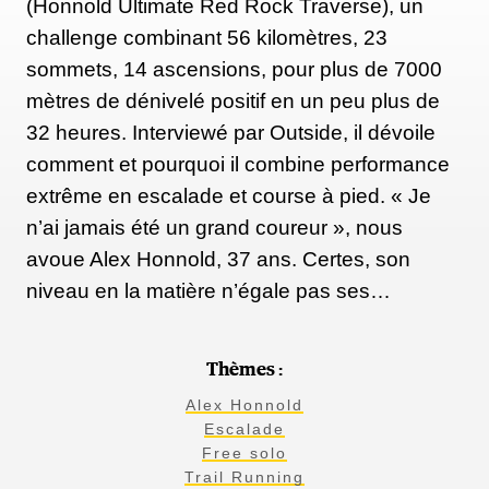
(Honnold Ultimate Red Rock Traverse), un
Honnold se rendra à Taïwan neuf jours avant
challenge combinant 56 kilomètres, 23
l’ascension. Pendant que l’équipe de production
sommets, 14 ascensions, pour plus de 7000
gérera la logistique — ascenseurs, escaliers, trappes
mètres de dénivelé positif en un peu plus de
et déplacements suspendus autour du bâtiment — il
32 heures. Interviewé par Outside, il dévoile
répétera les mouvements et s’entraînera sur un
comment et pourquoi il combine performance
MoonBoard 2016, installé dans l’une des salles de
extrême en escalade et course à pied. « Je
sport de la tour.
n’ai jamais été un grand coureur », nous
avoue Alex Honnold, 37 ans. Certes, son
niveau en la matière n’égale pas ses…
En dehors de l’entraînement, il passera ses soirées au
sous-sol de Taipei 101, à manger des raviolis chez
Din Tai Fung, avec son épouse, Sanni McCandless.
Thèmes :
Le couple logera dans un hôtel situé face à la tour,
Alex Honnold
visible depuis sa chambre chaque soir.
Escalade
Free solo
Trail Running