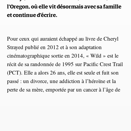
l’Oregon, où elle vit désormais avec sa famille
et continue d’écrire.
Pour ceux qui auraient échappé au livre de Cheryl
Strayed publié en 2012 et à son adaptation
cinématographique sortie en 2014, « Wild » est le
récit de sa randonnée de 1995 sur Pacific Crest Trail
(PCT). Elle a alors 26 ans, elle est seule et fuit son
passé : un divorce, une addiction à l’héroïne et la
perte de sa mère, emportée par un cancer à l’âge de
45 ans. Lorsqu’elle se lance sur le sentier, elle est
très mal préparée, ploie sous le poids d’un sac à dos
bien trop lourd, qu’elle baptise « Monster » et
qu’elle peut à peine soulever. Mais elle parvient à