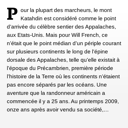
notre moi le plus vrai, le plus profond, le plus fort et
P
our la plupart des marcheurs, le mont
le plus courageux. Et oui, je voudrais vraiment que
Katahdin est considéré comme le point
ma fille et mon fils fassent cette expérience. Je
d’arrivée du célèbre sentier des Appalaches,
voudrais vraiment que nous ayons tous cette
aux Etats-Unis. Mais pour Will French, ce
expérience-là ».
n’était que le point médian d’un périple courant
sur plusieurs continents le long de l’épine
dorsale des Appalaches, telle qu’elle existait à
l’époque du Précambrien, première période
l’histoire de la Terre où les continents n’étaient
pas encore séparés par les océans. Une
aventure que la randonneur américain a
commencée il y a 25 ans. Au printemps 2009,
onze ans après avoir vendu sa société,…