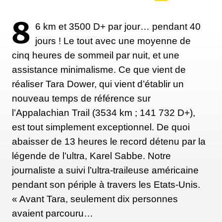
te pousse au-delà de ce que tu penses pouvoir faire.
C’est pour cela qu’il fallait que je parte longtemps.
8
6 km et 3500 D+ par jour… pendant 40
Je n'ai pas parcouru l'intégralité du Pacific Crest
jours ! Le tout avec une moyenne de
Trail, mais j'ai marché pendant 94 jours. Et c'était
cinq heures de sommeil par nuit, et une
assez long - j'ai vécu dehors pendant une saison
assistance minimalisme. Ce que vient de
entière, j'ai vécu dans la nature, et j'ai parcouru une
réaliser Tara Dower, qui vient d’établir un
longue distance à pied. Ce sont des choses vraiment
nouveau temps de référence sur
importantes et difficiles qui ont fini par me
l’Appalachian Trail (3534 km ; 141 732 D+),
transformer."
est tout simplement exceptionnel. De quoi
abaisser de 13 heures le record détenu par la
légende de l’ultra, Karel Sabbe. Notre
Ni musique ni portable, j’ai
journaliste a suivi l’ultra-traileuse américaine
bien conscience que c’était une
pendant son périple à travers les Etats-Unis.
autre époque
« Avant Tara, seulement dix personnes
avaient parcouru…
"Lorsque j'écrivais Wild, j'étais tout à fait consciente