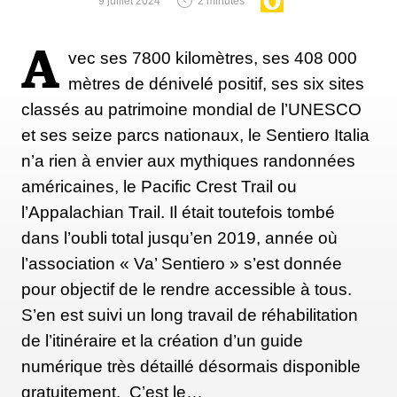
9 juillet 2024
2 minutes
« Monster », mon sac à dos
A
vec ses 7800 kilomètres, ses 408 000
fétiche, je randonne toujours
mètres de dénivelé positif, ses six sites
classés au patrimoine mondial de l’UNESCO
avec lui
et ses seize parcs nationaux, le Sentiero Italia
"Tous ceux qui ont fait un tant soit peu de
n’a rien à envier aux mythiques randonnées
randonnée savent que l'on développe une relation
américaines, le Pacific Crest Trail ou
avec les objets que l'on emporte avec soi. Beaucoup
l’Appalachian Trail. Il était toutefois tombé
sont devenus des sortes de pris talisman pour moi.
dans l’oubli total jusqu’en 2019, année où
Jusqu’à mon sac à dos en fait. Je l'ai surnommé «
l’association « Va’ Sentiero » s’est donnée
Monster » parce que j’avais l’impression qu’il était
pour objectif de le rendre accessible à tous.
presque doué de vie. C'était mon compagnon, et il
S’en est suivi un long travail de réhabilitation
contenait tout ce dont j'avais besoin, ce qui est à la
de l’itinéraire et la création d’un guide
fois une vérité littérale et métaphorique. C'était mon
numérique très détaillé désormais disponible
lien avec la survie - je le portais, et il me portait. Ce
gratuitement. C’est le…