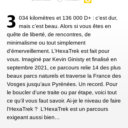
histoire humaine universelle ne parlant pas
seulement de moi mais aussi de grandes questions,
3
034 kilomètres et 136 000 D+ : c’est dur,
de la façon dont l’aventure nous change, de la façon
mais c’est beau. Alors si vous êtes en
dont nous parvenons à supporter ce que nous
quête de liberté, de rencontres, de
pensions pas pouvoir surmonter."
minimalisme ou tout simplement
d’émerveillement. L’HexaTrek est fait pour
vous. Imaginé par Kevin Ginisty et finalisé en
Passer l’amour de la randonnée
septembre 2021, ce parcours relie 14 des plus
à mes enfants
beaux parcs naturels et traverse la France des
Vosges jusqu’aux Pyrénées. Un record. Pour
"Mes deux activités préférées ont toujours été la
le boucler d’une traite ou par étape, voici tout
randonnée et la lecture, et j'aime toujours autant les
ce qu’il vous faut savoir. Ai-je le niveau de faire
deux. Je n'ai pas fait de randonnée aussi longue
l’HexaTrek ? L’HexaTrek est un parcours
depuis 1995, mais j'en ai fait de longues avec mes
exigeant aussi bien…
enfants. Il y a quelques années, mon fils, ma fille,
mon mari et moi sommes allés en Nouvelle-Zélande