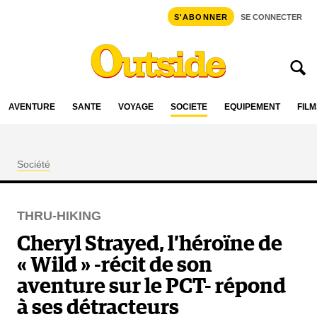
S'ABONNER
SE CONNECTER
AVENTURE
SANTÉ
VOYAGE
SOCIÉTÉ
ÉQUIPEMENT
FILM
Société
THRU-HIKING
Cheryl Strayed, l’héroïne de
« Wild » -récit de son
aventure sur le PCT- répond
à ses détracteurs