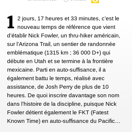
refuge depuis l’enfance
1
2 jours, 17 heures et 33 minutes, c’est le
"Contrairement à ce que certains ont compris, ou
nouveau temps de référence que vient
laissé entendre, j'ai beaucoup d'expérience de la
d’établir Nick Fowler, un thru-hiker américain,
nature. Lorsque j'avais 12 ou 13 ans, ma famille a
sur l’Arizona Trail, un sentier de randonnée
déménagé dans le nord du Minnesota (au nord des
emblématique (1315 km ; 36 000 D+) qui
Etats-Unis, non loin de la frontière canadienne,
débute en Utah et se termine à la frontière
ndlr). Ma mère et mon beau-père avaient acheté 16
mexicaine. Parti en auto-suffisance, il a
hectares au milieu des bois, à 30 km du village le
également battu le temps, réalisé avec
plus proche qui ne comptait que 400 habitants. Ma
assistance, de Josh Perry de plus de 10
mère disait toujours que nous étions comme des
heures. De quoi inscrire davantage son nom
paysans modernes. Nous avons construit notre
dans l’histoire de la discipline, puisque Nick
maison nous-mêmes avec les arbres de la forêt, dont
Fowler détient également le FKT (Fatest
nous avons enlevé l’écorce. Mon beau-père était
Known Time) en auto-suffisance du Pacific…
charpentier, et je me souviens qu’il rapportait aussi à