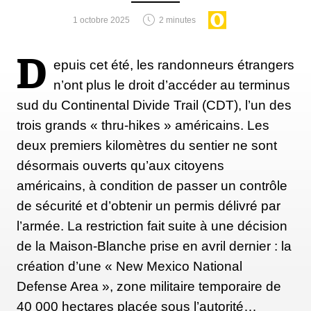
longue interview qu'elle a accordée à Outside.
1 octobre 2025
2 minutes
D
epuis cet été, les randonneurs étrangers
n’ont plus le droit d’accéder au terminus
Ce que représente le succès de
sud du Continental Divide Trail (CDT), l’un des
« Wild » pour moi
trois grands « thru-hikes » américains. Les
deux premiers kilomètres du sentier ne sont
"J'ai passé des années à essayer de donner un sens à
désormais ouverts qu’aux citoyens
la mort de ma mère et à ce que cette randonnée
américains, à condition de passer un contrôle
signifiait pour moi. J'ai tout mis dans ce livre. Le
de sécurité et d’obtenir un permis délivré par
fait qu'il ait été accueilli avec autant de passion par
l’armée. La restriction fait suite à une décision
tant de gens, dans tant de langues et de cultures
de la Maison-Blanche prise en avril dernier : la
différentes, c’est le rêve que j’ai toujours eu en tant
création d’une « New Mexico National
qu’écrivain. Il a touché un public. Il leur a parlé.
Defense Area », zone militaire temporaire de
C’est un récit sur ma vie, mais ce que je voulais
40 000 hectares placée sous l’autorité…