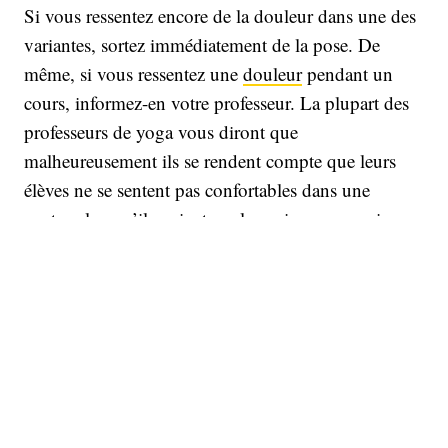
Si vous ressentez encore de la douleur dans une des
variantes, sortez immédiatement de la pose. De
même, si vous ressentez une
douleur
pendant un
cours, informez-en votre professeur. La plupart des
professeurs de yoga vous diront que
malheureusement ils se rendent compte que leurs
élèves ne se sentent pas confortables dans une
posture lorsqu’ils voient sur leur visage une grimace
de douleur. Ou lorsque, à la fin du cours, ils
viennent leur demander comment s’y prendre la
prochaine fois pour ne pas souffrir. C’est dommage.
N'attendez pas pour exprimer votre besoin d'une
version modifiée d'une pose de yoga. Votre
professeur sera certainement en mesure de vous
proposer une variante plus adaptée à votre forme du