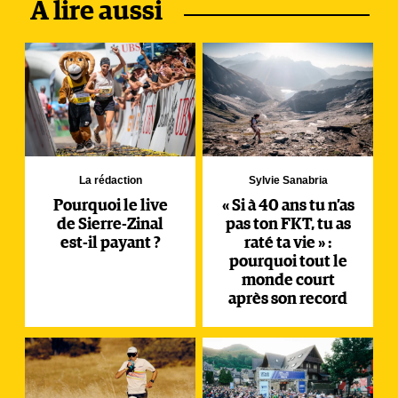
À lire aussi
La rédaction
Sylvie Sanabria
Pourquoi le live
« Si à 40 ans tu n’as
de Sierre-Zinal
pas ton FKT, tu as
est-il payant ?
raté ta vie » :
pourquoi tout le
monde court
après son record