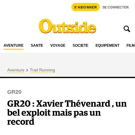
S'ABONNER
SE CONNECTER
AVENTURE
SANTÉ
VOYAGE
SOCIÉTÉ
ÉQUIPEMENT
FILM
Aventure
Trail Running
GR20
GR20 : Xavier Thévenard , un
bel exploit mais pas un
record