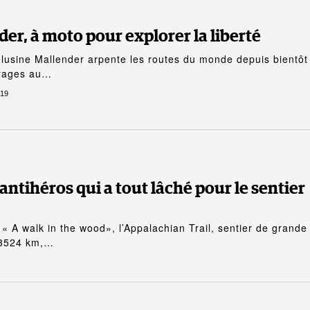
er, à moto pour explorer la liberté
élusine Mallender arpente les routes du monde depuis bientôt
oyages au…
019
’antihéros qui a tout lâché pour le sentier
 « A walk in the wood», l’Appalachian Trail, sentier de grande
 3524 km,…