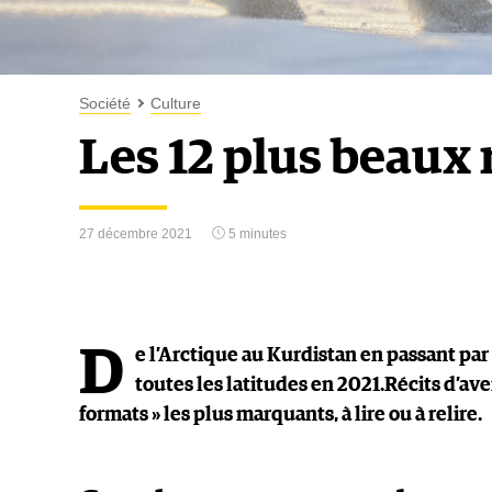
Société
Culture
Les 12 plus beaux 
27 décembre 2021
5 minutes
D
e l’Arctique au Kurdistan en passant pa
toutes les latitudes en 2021.Récits d’av
formats » les plus marquants, à lire ou à relire.