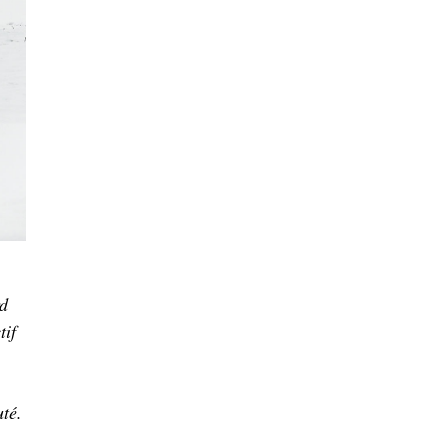
rd
tif
uté.