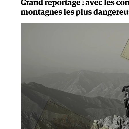
Grand reportage : avec les co
montagnes les plus dangere