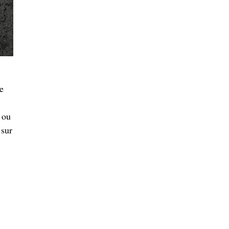
e
,
 ou
 sur