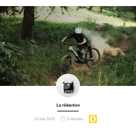
Prix : 319,99€
DÉCOUVRIR
GoPro Hero10 Black
La rédaction
10 mai 2024
6 minutes
(GoPro)