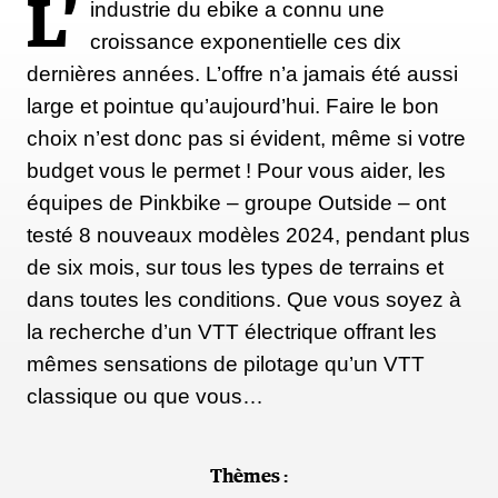
L’
industrie du ebike a connu une
La GoPro Hero10 ne coûte que 100 euros de plus
croissance exponentielle ces dix
que la Hero9, mais elle est tellement mieux :
dernières années. L’offre n’a jamais été aussi
stabilisation époustouflante, séquences ultra-HD en
large et pointue qu’aujourd’hui. Faire le bon
5,3K et photos de 23 mégapixels. Simple
choix n’est donc pas si évident, même si votre
d'utilisation, mais puissante. Les pros comme les
budget vous le permet ! Pour vous aider, les
amateurs l'apprécieront. NB : vous pourrez
équipes de Pinkbike – groupe Outside – ont
également extraire de superbes photos à partir de vos
testé 8 nouveaux modèles 2024, pendant plus
vidéos.
de six mois, sur tous les types de terrains et
dans toutes les conditions. Que vous soyez à
la recherche d’un VTT électrique offrant les
Prix : 339€
mêmes sensations de pilotage qu’un VTT
classique ou que vous…
DÉCOUVRIR
Thèmes :