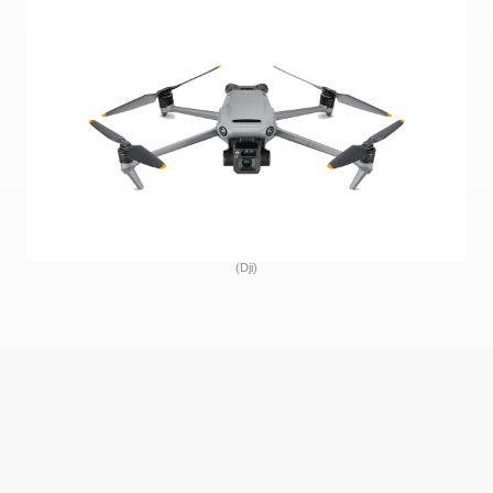
(Dji)
Ce que nous avons préféré sur le Mavic 3, c’est le
nouveau capteur CMOS 4/3 du fabricant suédois
Hasselblad. Il permet de prendre des photos de 20
mégapixels avec de superbes couleurs et une
meilleure plage dynamique. Le résultat : des images