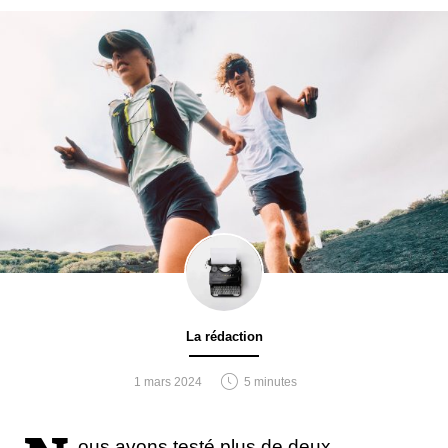
prix est relativement raisonnable compte tenu du fait
qu'il dispose de trois objectifs, d'un zoom 4X et
d'un logiciel qui facilite les photos en basse lumière.
Prix : 799€
DÉCOUVRIR
Sony a7IV
La rédaction
1 mars 2024
5 minutes
ous avons testé plus de deux