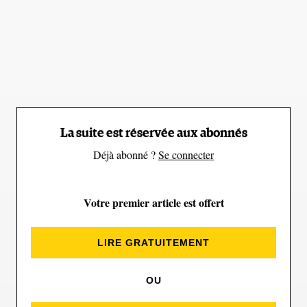
incroyablement contrastées et des photos nettes
même en basse lumière. Les autres nouveautés sont
la vidéo 5,1K, un second zoom équivalent à un
objectif de 162 millimètres et une meilleure gestion
des obstacles.
La suite est réservée aux abonnés
Prix : 1929€
Déjà abonné ?
Se connecter
DÉCOUVRIR
Votre premier article est offert
LIRE GRATUITEMENT
Insta360 GO 2
OU