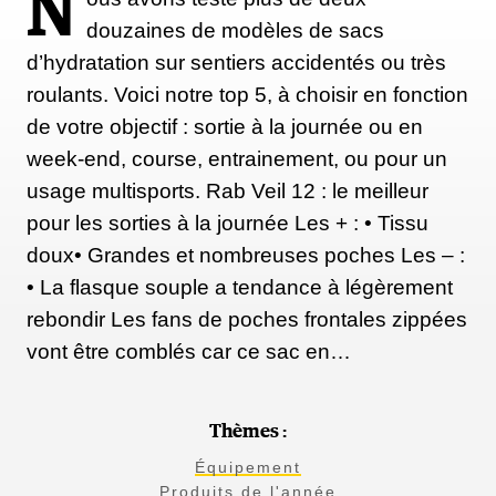
N
douzaines de modèles de sacs
d’hydratation sur sentiers accidentés ou très
roulants. Voici notre top 5, à choisir en fonction
(Sony)
de votre objectif : sortie à la journée ou en
week-end, course, entrainement, ou pour un
À moins que vous ne soyez photographe
usage multisports. Rab Veil 12 : le meilleur
professionnel, vous n’aurez pas besoin du
pour les sorties à la journée Les + : • Tissu
Sony a1 mirrorless. C'est pour cette raison que la
doux• Grandes et nombreuses poches Les – :
marque nippone a lancé le a7IV, qui coûte moins de
• La flasque souple a tendance à légèrement
la moitié du a1 tout en offrant de nombreuses
rebondir Les fans de poches frontales zippées
fonctionnalités haut de gamme, telles qu'un
vont être comblés car ce sac en…
autofocus supersonique et très précis (pour suivre
les mouvements), la possibilité de prendre jusqu'à
dix images par seconde (pour les images d'action) et
Thèmes :
une résolution de 33 mégapixels (largement
Équipement
suffisante pour de superbes impressions).
Produits de l'année