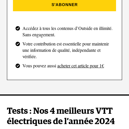
S'ABONNER
Accédez à tous les contenus d’Outside en illimité.
Sans engagement.
(Insta360)
Votre contribution est essentielle pour maintenir
une information de qualité, indépendante et
Cette caméra embarquée fait partie de notre sélection
vérifiée.
en grand partie grâce à sa taille. Pas plus grande
Vous pouvez aussi
acheter cet article pour 1€
qu'une petite carotte, elle est nettement plus discrète
que les autres modèles plus connus. La qualité
vidéo n'est pas tout à fait aussi bonne que celle
d'une GoPro, mais le résultat est tout de même pas
mal ; des vidéos suffisamment fluides et colorées
Tests : Nos 4 meilleurs VTT
pour alimenter votre feed Instagram.
électriques de l’année 2024