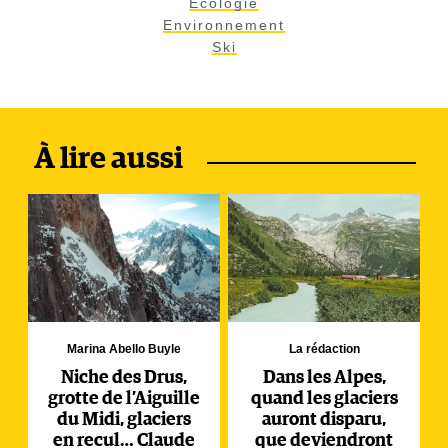
Ecologie
Environnement
Ski
À lire aussi
Marina Abello Buyle
La rédaction
Niche des Drus,
Dans les Alpes,
grotte de l’Aiguille
quand les glaciers
du Midi, glaciers
auront disparu,
en recul… Claude
que deviendront