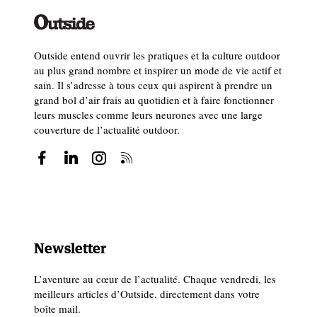
dessous de l’espace de vie. Ils doivent descendre en
rappel à travers le puit de 90 mètres que nous
évoquions tout à l’heure, traverser un lac composé
Outside entend ouvrir les pratiques et la culture outdoor
de canaux, afin de pouvoir ensuite explorer le réseau
au plus grand nombre et inspirer un mode de vie actif et
inférieur de la grotte. C’est tellement vaste qu’ils
sain. Il s’adresse à tous ceux qui aspirent à prendre un
grand bol d’air frais au quotidien et à faire fonctionner
peuvent y passer des heures, voire des jours s’ils
leurs muscles comme leurs neurones avec une large
emportent le matériel nécessaire ».
couverture de l’actualité outdoor.
Newsletter
L’aventure au cœur de l’actualité. Chaque vendredi, les
Réunion au camp de vie( Human Adaptation Institute)
meilleurs articles d’Outside, directement dans votre
boîte mail.