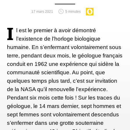
communication, pour organiser le travail, comme
17 mars 2021
5 minutes
s’ils s’inscrivaient pour effectuer certaines tâches, et
prévenir ceux qui sont en train de dormir,
I
d’explorer, ou de travailler dans l’espace dédié aux
l est le premier à avoir démontré
travaux scientifiques. Il faut imaginer que c’est
l’existence de l’horloge biologique
comme une plateforme, où chacun passe dans la
humaine. En s’enfermant volontairement sous
journée pour y passer plusieurs heures, échanger des
terre, pendant deux mois, le géologue français
informations, et collaborer avec les autres »,
conduit en 1962 une expérience qui sidère la
commente Jérémy Roumian.
communauté scientifique. Au point, que
quelques temps plus tard, c’est sur invitation
de la NASA qu’il renouvelle l’expérience.
« Leurs journées sont très denses, et s’articulent
Pendant six mois cette fois ! Sur les traces du
surtout autour des activités de vie : puiser de l’eau,
géologue, le 14 mars dernier, sept hommes et
la purifier, produire de l’énergie en pédalant sur des
sept femmes sont volontairement descendus
vélos pour générer de l’électricité, évacuer les
s’enfermer dans une grotte souterraine
déchets, entretenir le camp, travailler, etc. » Car oui,