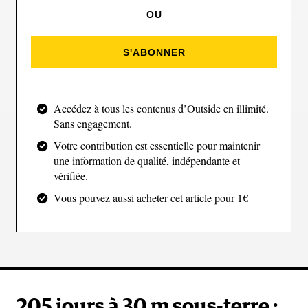
OU
S'ABONNER
Accédez à tous les contenus d’Outside en illimité.
Le groupe au 14 mars 2021 (Deep Time)
Sans engagement.
Votre contribution est essentielle pour maintenir
Ils puisent leur eau à 90 m de
une information de qualité, indépendante et
vérifiée.
profondeur
Vous pouvez aussi
acheter cet article pour 1€
Parmi les « anges gardiens » restés à la surface pour
assurer la sécurité des cobayes - tous des bénévoles -
en cas d’urgence, se trouve Jérémy Roumian,
directeur des opérations. Lui et son équipe veillent à
protéger l’accès au site, mais aussi - et surtout - à
205 jours à 30 m sous-terre :