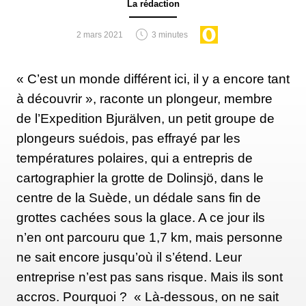
La rédaction
Explorer des lacs souterrains
2 mars 2021
3 minutes
Deuxième lieu de vie, l’espace scientifique. Une
bulle isolée de dix mètres carrés, pour éviter que
« C’est un monde différent ici, il y a encore tant
l’humidité n’atteigne les équipements techniques.
à découvrir », raconte un plongeur, membre
Contrairement aux estimations, les conditions de vie
de l’Expedition Bjurälven, un petit groupe de
dans la grotte sont plus difficiles que prévu. Une
plongeurs suédois, pas effrayé par les
température de 10°C au lieu de 12, et un taux
températures polaires, qui a entrepris de
d’humidité constant de 100%, au lieu de 95. « C’est
cartographier la grotte de Dolinsjö, dans le
difficile pour eux, il fait froid tout le temps, et
centre de la Suède, un dédale sans fin de
l’humidité gagne tout : les tentes, les tissus de sacs
grottes cachées sous la glace. A ce jour ils
de couchage, les vêtements, le matériel technique…
n’en ont parcouru que 1,7 km, mais personne
Tout ce qu’on sait pour l’instant, c’est que cela
ne sait encore jusqu’où il s’étend. Leur
entraîne plus de fatigue, et la récupération physique
entreprise n’est pas sans risque. Mais ils sont
est plus dure aussi », ajoute Jérémy Roumian.
accros. Pourquoi ? « Là-dessous, on ne sait