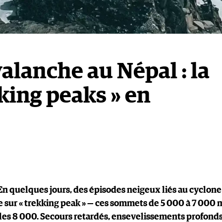
alanche au Népal : la
kking peaks » en
En quelques jours, des épisodes neigeux liés au cyclone
 sur « trekking peak » — ces sommets de 5 000 à 7 000 
les 8 000. Secours retardés, ensevelissements profonds