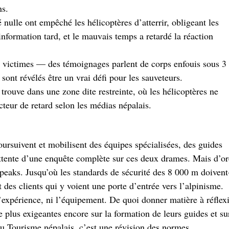
ns.
é nulle ont empêché les hélicoptères d’atterrir, obligeant les
’information tard, et le mauvais temps a retardé la réaction
s victimes — des témoignages parlent de corps enfouis sous 3
sont révélés être un vrai défi pour les sauveteurs.
trouve dans une zone dite restreinte, où les hélicoptères ne
cteur de retard selon les médias népalais.
oursuivent et mobilisent des équipes spécialisées, des guides
ttente d’une enquête complète sur ces deux drames. Mais d’or
g peaks. Jusqu’où les standards de sécurité des 8 000 m doivent-
t des clients qui y voient une porte d’entrée vers l’alpinisme.
l’expérience, ni l’équipement. De quoi donner matière à réflex
 plus exigeantes encore sur la formation de leurs guides et su
 du Tourisme népalais, c’est une révision des normes