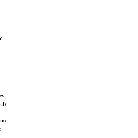
 à
es
ils
ion
r