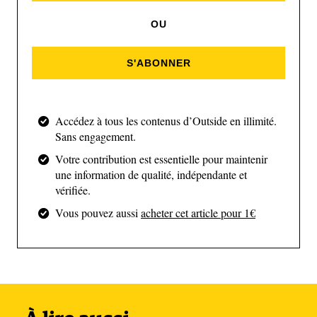
OU
S'ABONNER
Accédez à tous les contenus d’Outside en illimité.
Sans engagement.
Votre contribution est essentielle pour maintenir
une information de qualité, indépendante et
vérifiée.
Tu n’as confirmé qu’assez
Vous pouvez aussi
acheter cet article pour 1€
tardivement ta participation à
l’UTMB, pourquoi ?
J’ai eu un mois de juillet très difficile, j’avais un peu