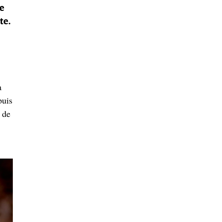
de
te.
a
puis
e de