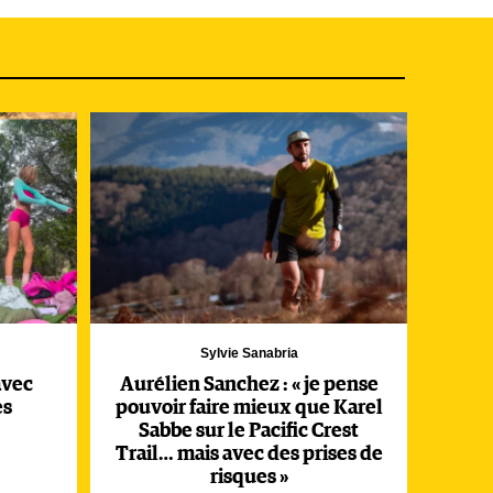
rd,
Sylvie Sanabria
avec
Aurélien Sanchez : « je pense
is
es
pouvoir faire mieux que Karel
d'un
Sabbe sur le Pacific Crest
Trail… mais avec des prises de
risques »
ant