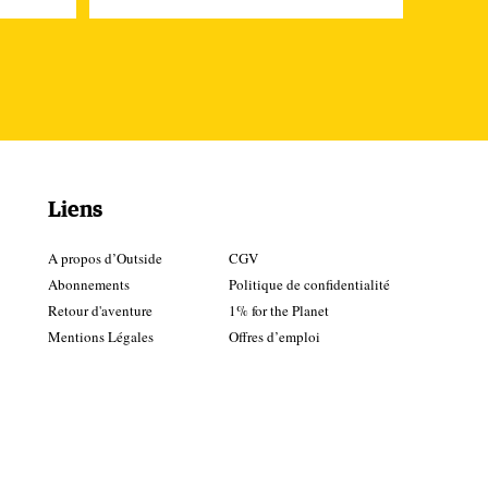
-
re
ne
Liens
A propos d’Outside
CGV
Abonnements
Politique de confidentialité
Retour d'aventure
1% for the Planet
Mentions Légales
Offres d’emploi
ild
de