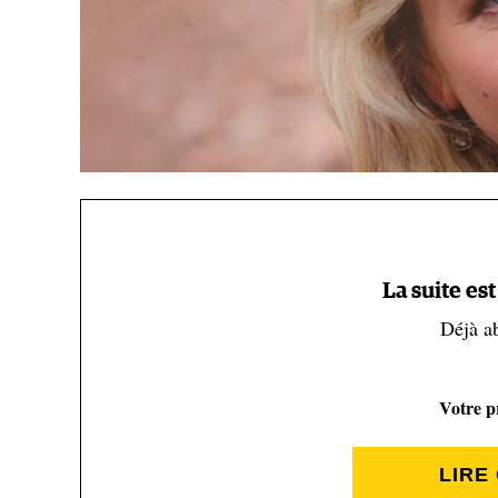
La suite es
Déjà a
Votre pr
Cheryl Strayed (Joni Kabana)
LIRE