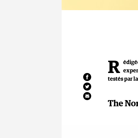
R
édigé
exper
testés par l
The Nor