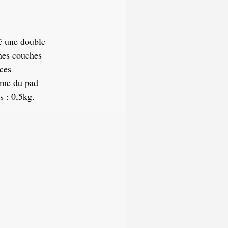
é une double
ines couches
nces
lume du pad
s : 0,5kg.