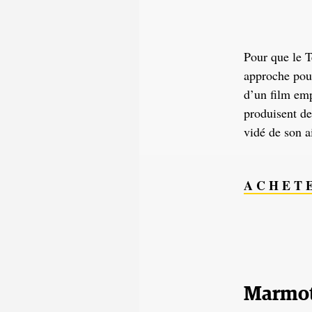
Pour que le 
approche pour
d’un film emp
produisent de
vidé de son a
A C H E T 
Marmot 