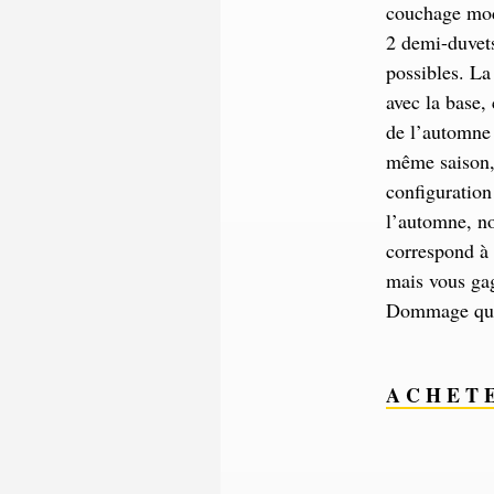
couchage mod
2 demi-duvets
possibles. La
avec la base, 
de l’automne
même saison,
configuration
l’automne, n
correspond à
mais vous gag
Dommage qu’il
A C H E T 