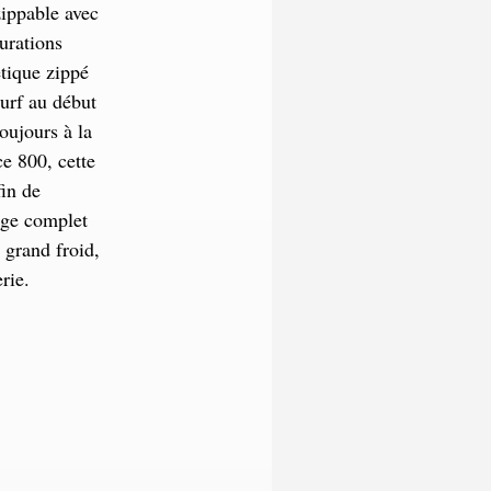
ippable avec
urations
tique zippé
surf au début
oujours à la
e 800, cette
fin de
age complet
grand froid,
rie.