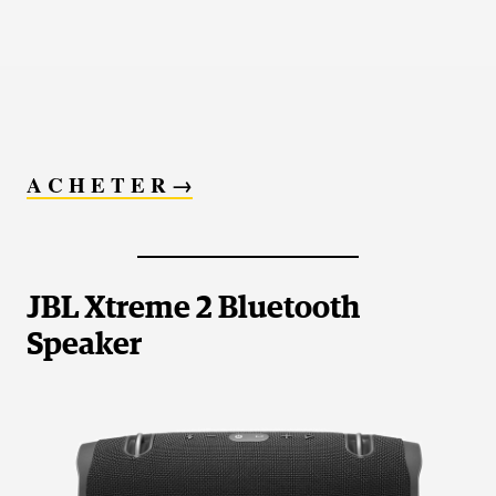
A C H E T E R →
JBL Xtreme 2 Bluetooth
Speaker