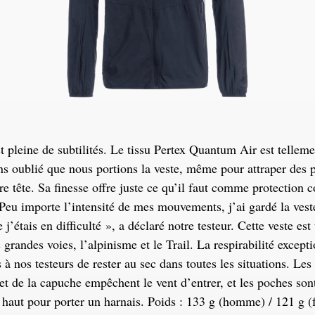
st pleine de subtilités. Le tissu Pertex Quantum Air est telleme
s oublié que nous portions la veste, même pour attraper des p
re tête. Sa finesse offre juste ce qu’il faut comme protection c
« Peu importe l’intensité de mes mouvements, j’ai gardé la vest
j’étais en difficulté », a déclaré notre testeur. Cette veste es
 grandes voies, l’alpinisme et le Trail. La respirabilité except
 à nos testeurs de rester au sec dans toutes les situations. Les
t de la capuche empêchent le vent d’entrer, et les poches son
 haut pour porter un harnais. Poids : 133 g (homme) / 121 g 