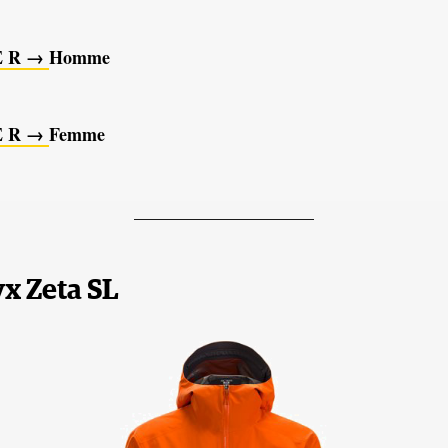
E R →
Homme
E R →
Femme
____________________
yx Zeta SL