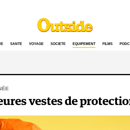
RE
SANTÉ
VOYAGE
SOCIÉTÉ
ÉQUIPEMENT
FILMS
PODC
NÉE
eures vestes de protecti