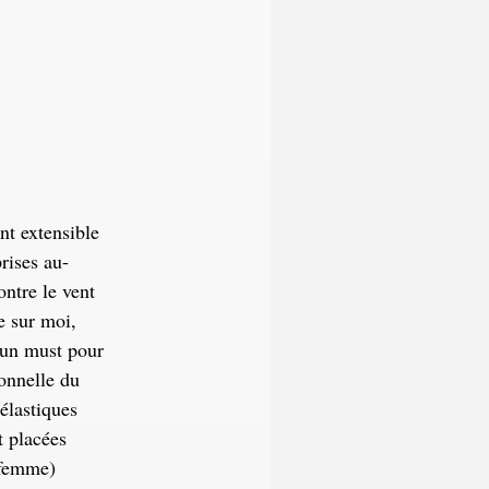
nt extensible
rises au-
ontre le vent
e sur moi,
t un must pour
ionnelle du
 élastiques
t placées
(femme)