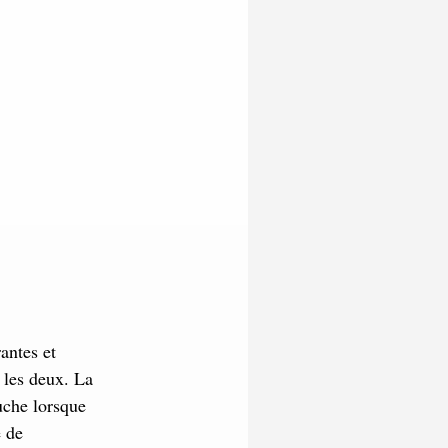
antes et
e les deux. La
ouche lorsque
e de