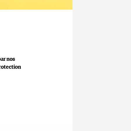
par nos
rotection