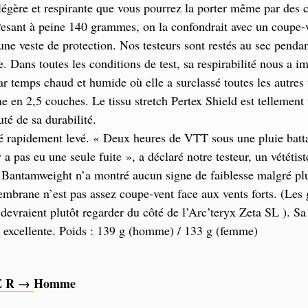
 légère et respirante que vous pourrez la porter même par des 
Pesant à peine 140 grammes, on la confondrait avec un coupe-v
’une veste de protection. Nos testeurs sont restés au sec penda
e. Dans toutes les conditions de test, sa respirabilité nous a i
 temps chaud et humide où elle a surclassé toutes les autres 
 en 2,5 couches. Le tissu stretch Pertex Shield est tellement 
té de sa durabilité.
é rapidement levé. « Deux heures de VTT sous une pluie batta
y a pas eu une seule fuite », a déclaré notre testeur, un vététis
e Bantamweight n’a montré aucun signe de faiblesse malgré pl
mbrane n’est pas assez coupe-vent face aux vents forts. (Les
 devraient plutôt regarder du côté de l’Arc’teryx Zeta SL ). Sa 
e excellente. Poids : 139 g (homme) / 133 g (femme)
E R →
Homme