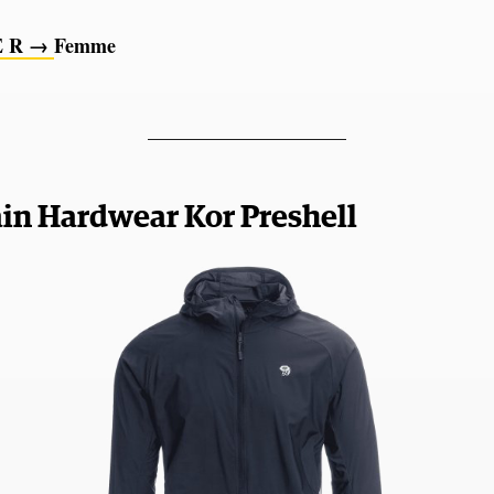
E R →
Femme
____________________
in Hardwear Kor Preshell