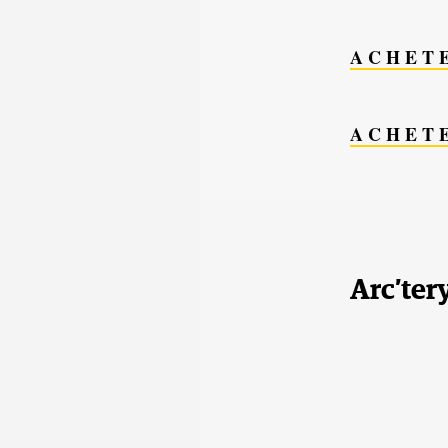
A C H E T 
A C H E T 
Arc’ter