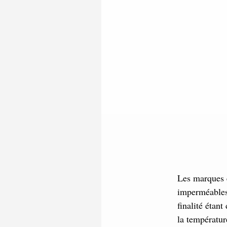
Les marques e
imperméables.
finalité étan
la températur