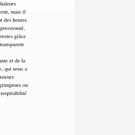
chaleurs
ent, mais il
nt des heures
mpressionné,
vestes grâce
transparent
nte et de la
te, qui nous a
usieurs
 grimpeurs ou
respirabilité