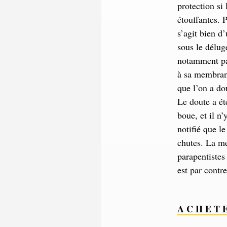
protection si
étouffantes. 
s’agit bien d
sous le délug
notamment par
à sa membrane
que l’on a dou
Le doute a ét
boue, et il n’
notifié que l
chutes. La me
parapentistes
est par contr
A C H E T 