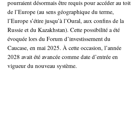
pourraient désormais être requis pour accéder au toit
de l’Europe (au sens géographique du terme,
l’Europe s’étire jusqu’à l’Oural, aux confins de la
Russie et du Kazakhstan). Cette possibilité a été
évoquée lors du Forum d’investissement du
Caucase, en mai 2025. À cette occasion, l’année
2028 avait été avancée comme date d’entrée en
vigueur du nouveau système.
L’administration du parc national de Prielbroussie,
où se trouve l’Elbrouz, justifie ce choix en arguant
que cela engendrera une baisse de la fréquentation.
Environ 15 000 personnes (dont près d’un tiers de
grimpeurs étrangers) tentent l’ascension chaque
année, ce qui engendre une quantité énorme de