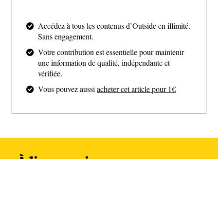
Accédez à tous les contenus d’Outside en illimité.
Sans engagement.
Votre contribution est essentielle pour maintenir
Voir cette publication sur Instagram
une information de qualité, indépendante et
vérifiée.
Vous pouvez aussi
acheter cet article pour 1€
À lire aussi
Une publication partagée par Stefan Isgren (@stefanisgren)
Avant l’Elbrouz,
le mont Fuji aussi avait pris de
telles mesures
. La célèbre montagne japonaise, qui
culmine à 3 776 m, impose depuis 2024 un droit