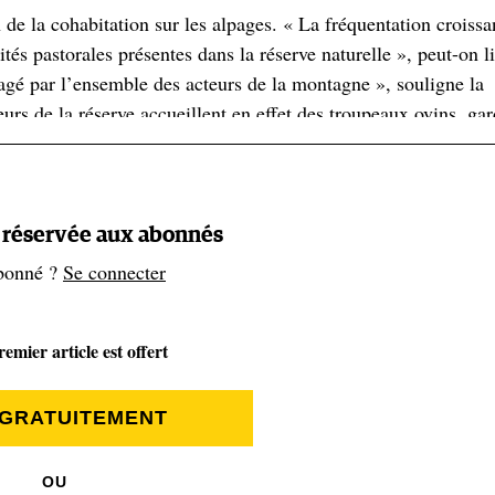
de la cohabitation sur les alpages. « La fréquentation croissa
tés pastorales présentes dans la réserve naturelle », peut-on li
gé par l’ensemble des acteurs de la montagne », souligne la
s de la réserve accueillent en effet des troupeaux ovins, gar
présence peut parfois créer des tensions avec les randonneurs 
t réservée aux abonnés
 interdiction générale sur le Tour 
bonné ?
Se connecter
emier article est offert
c est interdit sous 2 500 mètres d’altitude dans l’ensemble d
ement sensibles pour la faune et les habitats naturels.
 GRATUITEMENT
semble de l’itinéraire du Tour du Mont-Blanc. Dans la réserve
OU