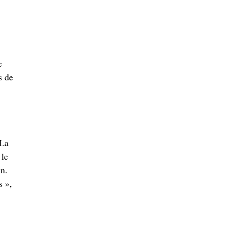
e
s de
 La
 le
in.
s »,