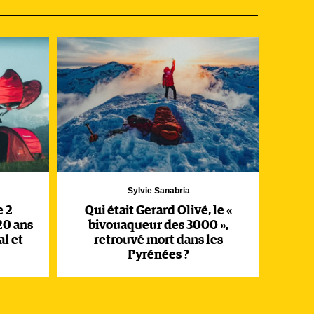
»,
 en
Sylvie Sanabria
e 2
Qui était Gerard Olivé, le «
20 ans
bivouaqueur des 3000 »,
l et
retrouvé mort dans les
Pyrénées ?