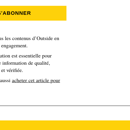
essibles aux randonneurs : l’une à La Balme, l’autre à la Gie
 d’environ 90 tentes, où l’installation est autorisée de 19 h à 9
S'ABONNER
 avant toute installation. La commune prévoit également
 2 500 m² au pied de la réserve, dans le parc de loisirs situé à
tions françaises du Tour du Mont-Blanc continuent d’autorise
us les contenus d’Outside en
.
s engagement.
ution est essentielle pour
s déjà très strictes ailleurs sur l’itinéraire. Côté italien, dan
 information de qualité,
s d’altitude. Côté suisse, le camping sauvage est interdit de
et vérifiée.
s.
 aussi
acheter cet article pour
 Tour du Mont-Blanc
 de nombreux acteurs de la montagne, confrontés à un équilib
mbreux et la préservation de milieux particulièrement sensibles