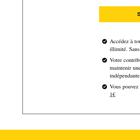
Contamines-Montjoie, deux aires dédiées restent acc
/ Pont de la Rollaz. Elles offrent une capacité totale
Désormais, une
réservation
gratuite est obligatoire
l’ouverture d’une nouvelle aire de bivouac d’environ
proximité de Notre-Dame-de-la-Gorge. D’autres por
Accédez à to
bivouac selon des règles propres à chaque territoire
illimité. San
Votre contrib
Les Contamines-Montjoie s’alignent ainsi sur des règle
maintenir une
Val d’Aoste, le bivouac est interdit sous 2 500 mètre
indépendante 
manière générale, sauf circonstances exceptionnelle
Vous pouvez
1€
Un enjeu qui dépasse le seul
Le développement du bivouac interroge aujourd’hui
délicat entre l’accueil d’un public toujours plus no