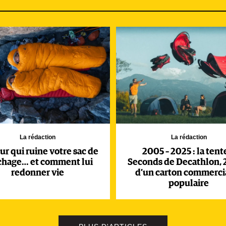
ssure ainsi ne pas vouloir « mettre la montagne sous cloche 
 la haute saison, tout en rappelant que le Tour du Mont-Blanc
on économique » pour la commune.
re évoluer sa
réglementation sur le bivouac
. Des études menées
e à cette pratique y a doublé en quatre ans, avec jusqu’à 215
 Muzelle. Un projet d’arrêté est désormais en cours.
La rédaction
La rédaction
eur qui ruine votre sac de
2005 – 2025 : la tent
chage… et comment lui
Seconds de Decathlon, 
redonner vie
d’un carton commercia
populaire