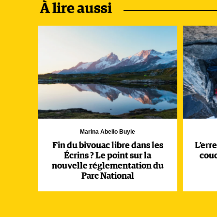
Aux Contamines-Montjoie, le maire Basile Dunand a
À lire aussi
mais protéger les secteurs les plus fragiles pendant
demeure « une réelle opportunité de diversificati
Le Parc national des Écrins travaille lui aussi à fai
2021 puis en 2025 montrent que la fréquentation lié
tentes recensées certaines nuits autour du lac de la
Marina Abello Buyle
Fin du bivouac libre dans les
L’err
Écrins ? Le point sur la
cou
nouvelle réglementation du
Parc National