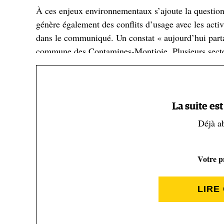
À ces enjeux environnementaux s’ajoute la question 
génère également des conflits d’usage avec les activi
dans le communiqué. Un constat « aujourd’hui parta
commune des Contamines-Montjoie. Plusieurs secteur
par des bergers et protégés par des patous, dont la 
passage.
La suite es
Une mesure ciblée, et non une
Déjà a
Mont-Blanc
Votre pr
Concrètement, du 15 juin au 15 septembre, le bivoua
réserve, ainsi que dans certains secteurs particulièr
LIRE
Pour autant, le bivouac n’est pas supprimé sur l’en