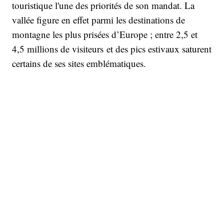
touristique l'une des priorités de son mandat. La
vallée figure en effet parmi les destinations de
montagne les plus prisées d’Europe ; entre 2,5 et
4,5 millions de visiteurs et des pics estivaux saturent
certains de ses sites emblématiques.
Dans ce cadre, la commune travaille avec Asters-
CEN Haute-Savoie, le Conservatoire d’espaces
naturels en charge de la gestion des réserves
naturelles du département, avec l'ambition de
faire de Chamonix un territoire pionnier dans la
mise en œuvre de nouveaux outils de régulation en
montagne. La municipalité a ainsi étudié plusieurs
dispositifs existants ailleurs en France, notamment à
Marseille. « J'ai eu des réunions assez importantes et