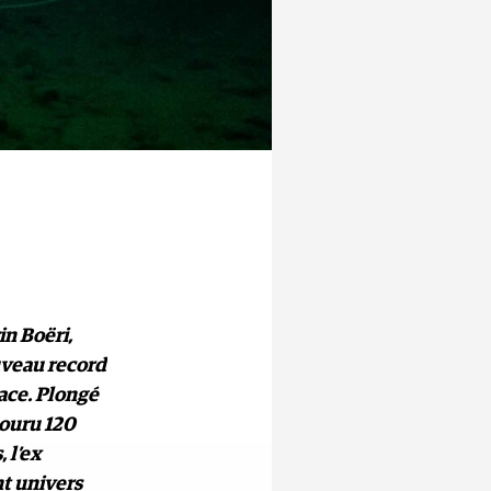
in Boëri,
veau record
lace. Plongé
couru 120
 l’ex
nt univers