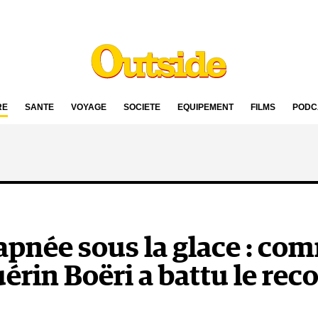
RE
SANTÉ
VOYAGE
SOCIÉTÉ
ÉQUIPEMENT
FILMS
PODC
apnée sous la glace : co
érin Boëri a battu le rec