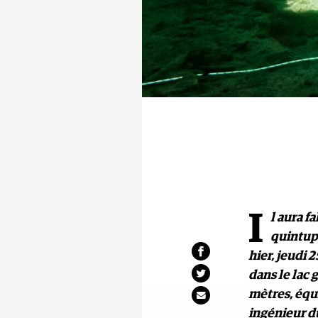
I
l aura f
quintup
hier, jeudi 
dans le lac 
mètres, équi
ingénieur d