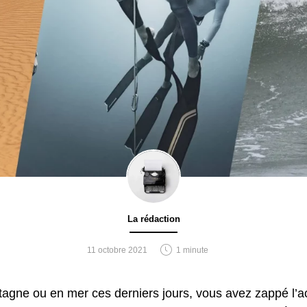
ontacte au hasard un club de la région parisienne, Apnée Pass
ine-Saint-Denis). Après une année en loisirs, il rencontre Eri
e faire de la compétition. L’idée plait tout de suite à ce sport
Un an plus tard, il rejoint la sélection après les championnats
nchaîne jusqu’à son premier titre mondial en apnée dynamique
ie, doublé d’un record du monde. La rencontre avec Enguerr
hysique, sera décisive. A 36 ans, Arthur Guérin Boëri est auj
 palmarès impressionnant : 5 titres de champion du monde, 4
s le Français le plus titré de l’histoire de ce sport ne compte
La rédaction
11 octobre 2021
1 minute
n objectif : un record sous glace, sa
aison