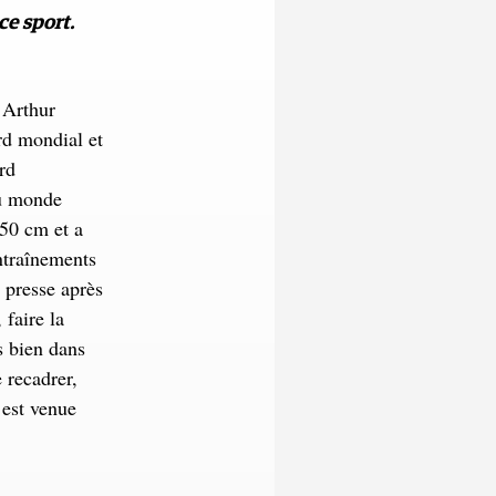
 ce sport.
é Arthur
rd mondial et
rd
du monde
 50 cm et a
ntraînements
a presse après
 faire la
s bien dans
 recadrer,
 est venue