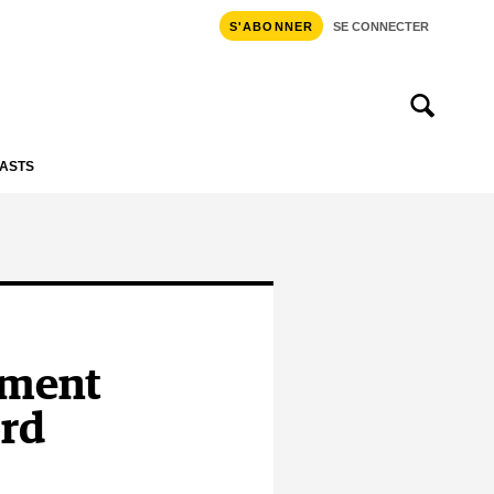
S'ABONNER
SE CONNECTER
ASTS
mment
ord