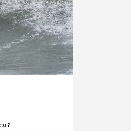
ion, à
c Poline, qui
if de 1,97 m
 de France.
 en août
and Aucher,
ourd'hui pro
 records
 pas en rester
ns