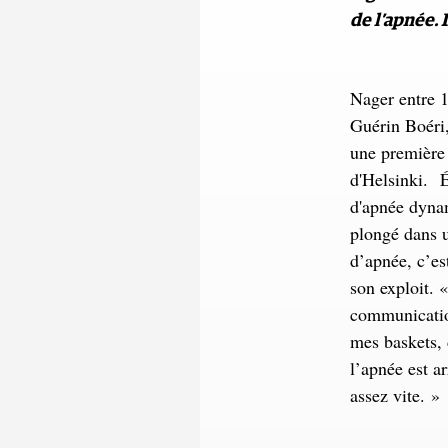
de l’apnée. I
Nager entre 1
Guérin Boéri,
une première 
d'Helsinki. 
d'apnée dynam
plongé dans u
d’apnée, c’est
son exploit. «
communication
mes baskets, 
l’apnée est a
assez vite. 