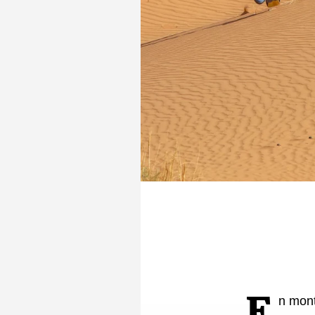
En 2011, il c
Montreuil (Se
lui propose d
pour 100 kg. 
Puis tout s’e
2013 en Russ
préparateur p
et affiche un
mondiaux. Mai
là.
Prochai
combin
En montagne ou en mer ces derniers jours, vous avez zappé l’actu ?