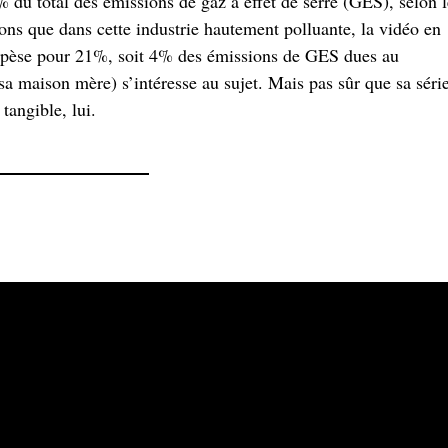
du total des émissions de gaz à effet de serre (GES), selon l
sons que dans cette industrie hautement polluante, la vidéo en
 pèse pour 21%, soit 4% des émissions de GES dues au
maison mère) s’intéresse au sujet. Mais pas sûr que sa séri
tangible, lui.