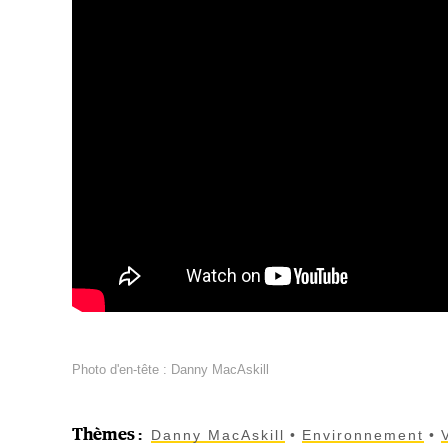
Photo d'en-tête : Danny MacAskill
Thèmes
:
Danny MacAskill
Environnement