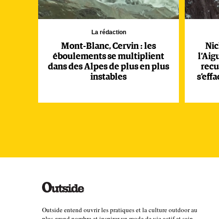
La rédaction
Mont-Blanc, Cervin : les
Nic
éboulements se multiplient
l’Aig
dans des Alpes de plus en plus
recu
instables
s’eff
Outside entend ouvrir les pratiques et la culture outdoor au
plus grand nombre et inspirer un mode de vie actif et sain.