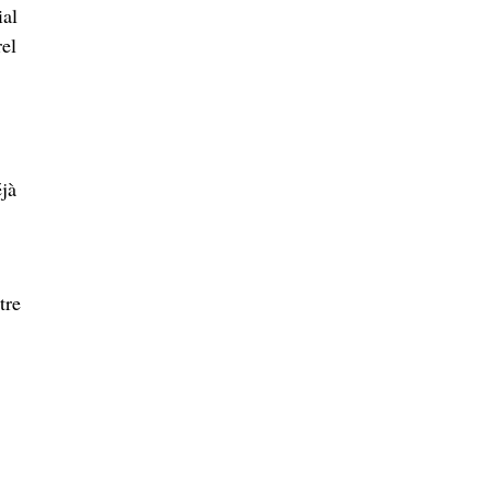
ial
rel
éjà
tre