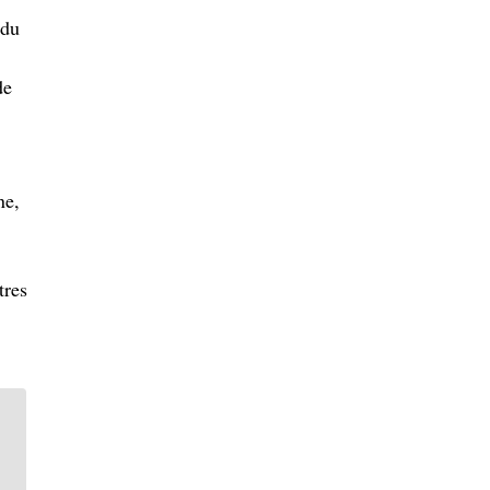
 du
de
ne,
tres