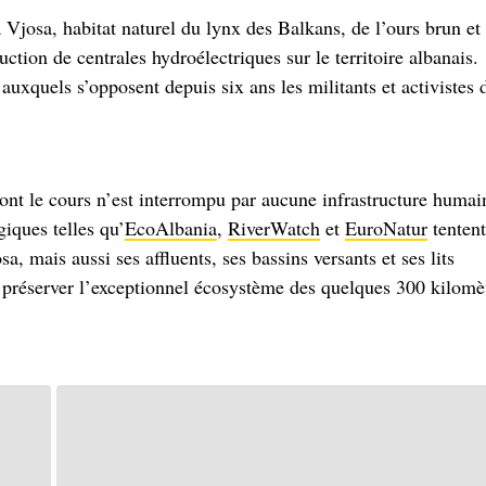
a Vjosa, habitat naturel du lynx des Balkans, de l’ours brun et
ction de centrales hydroélectriques sur le territoire albanais.
auxquels s’opposent depuis six ans les militants et activistes 
ont le cours
n’est interrompu par aucune infrastructure humai
giques telles qu’
EcoAlbania
,
RiverWatch
et
EuroNatur
tentent
a, mais aussi ses affluents, ses bassins versants et ses lits
e préserver l’exceptionnel écosystème des quelques 300 kilomè