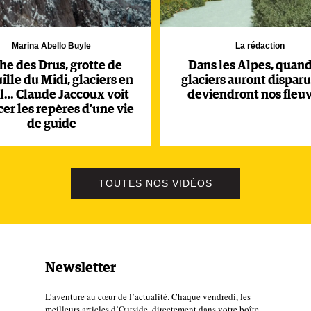
Marina Abello Buyle
La rédaction
he des Drus, grotte de
Dans les Alpes, quand
uille du Midi, glaciers en
glaciers auront disparu
l… Claude Jaccoux voit
deviendront nos fleuv
acer les repères d’une vie
de guide
TOUTES NOS VIDÉOS
Newsletter
L’aventure au cœur de l’actualité. Chaque vendredi, les
meilleurs articles d’Outside, directement dans votre boîte