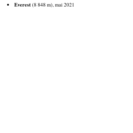
Everest
(8 848 m), mai 2021
Jusqu’ici, il a déjà réussi le Broad Peak (8 051 m),
le K2 (8 611m) et le Manaslu (8 163m) en 2018
puis le Lhotse (8 516 m), le Nanga Parbat (8 125
m), le Gasherbrum II (8 034 m) et donc le
Dhaulagiri (8 167 m) cette année.