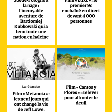
Suède-Pologne à
Film « B.I.G. » : le
la nage :
premier 9c
l’incroyable
enchaîné en direct
aventure de
devant 4 000
Bartłomiej
personnes
Kubkowski qui a
tenu toute une
nation en haleine
La rédaction
Film « Cantos y
Flores » : s’élever
Film « Metanoia » :
pour affronter le
les neuf jours qui
deuil
ont changé la vie
de Jeff Lowe,