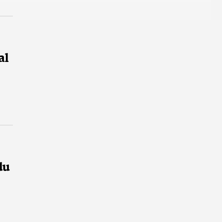
al
du
e