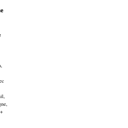
ue
e
n,
ec
il,
gne,
D+