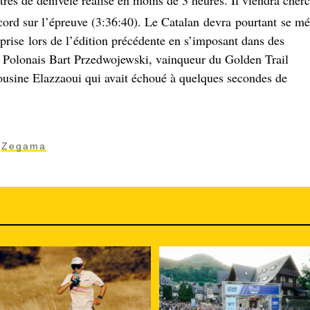
s de dénivelé réalisé en moins de 3 heures. Il viendra cher
ecord sur l’épreuve (3:36:40). Le Catalan devra pourtant se mé
prise lors de l’édition précédente en s’imposant dans des
le Polonais Bart Przedwojewski, vainqueur du Golden Trail
usine Elazzaoui qui avait échoué à quelques secondes de
Zegama