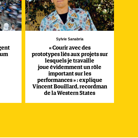
Sylvie Sanabria
rgent
« Courir avec des
ium
prototypes liés aux projets sur
lesquels je travaille
joue évidemment un rôle
important sur les
performances » : explique
Vincent Bouillard, recordman
de la Western States