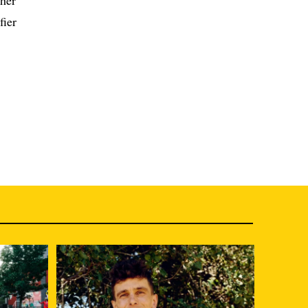
cher
fier