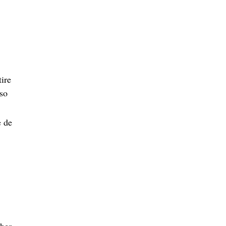
ire
nso
e de