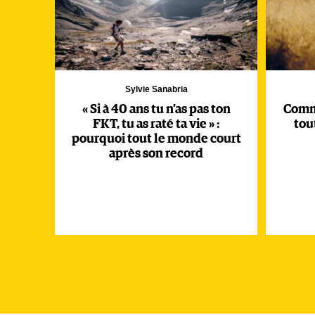
Sylvie Sanabria
« Si à 40 ans tu n’as pas ton
Comm
FKT, tu as raté ta vie » :
tou
pourquoi tout le monde court
après son record