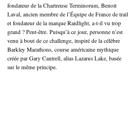
fondateur de la Chartreuse Terminorum, Benoit
Laval, ancien membre de l’Équipe de France de trail
et fondateur de la marque Raidlight, a-t-il vu trop
grand ? Peut-être. Puisqu’à ce jour, personne n’est
venu à bout de ce challenge, inspiré de la célèbre
Barkley Marathons, course américaine mythique
créée par Gary Cantrell, alias Lazarus Lake, basée
sur le même principe.
Cette dernière est néanmoins moins terrible sur le
papier. « La Terminorum c’est plus long [
que
la
Barkley
, ndlr
]. En termes de kilomètres (300 km au
lieu de 200), dénivelé (25000 m contre 20000) et
durée (80 h plutôt que 60). En théorie, c’est plus
difficile. Mais par contre, les sentiers sont assez