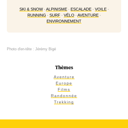
SKI & SNOW
∙
ALPINISME
∙
ESCALADE
∙
VOILE
∙
RUNNING
∙
SURF
∙
VÉLO
∙
AVENTURE
∙
ENVIRONNEMENT
Photo d'en-tête : Jérémy Bigé
Thèmes
Aventure
Europe
Films
Randonnée
Trekking