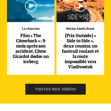
La rédaction
Marina Abello Buyle
Film « The
[Prix Outside] «
Cômeback » : 9
Side to Side »,
mois après son
deux cousins, un
accident, Côme
fauteuil roulant et
Girardot dødse un
la route
iceberg
impossible vers
Vladivostok
TOUTES NOS VIDÉOS