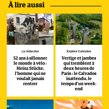
À lire aussi
La rédaction
Explore Calvados
52 ans à sillonner
Vertige et jambes
le monde à vélo :
qui tremblent à
Heinz Stücke,
deux heures de
l’homme qui ne
Paris : le Calvados
voulait jamais
inattendu, le
rentrer
temps d’un week-
end