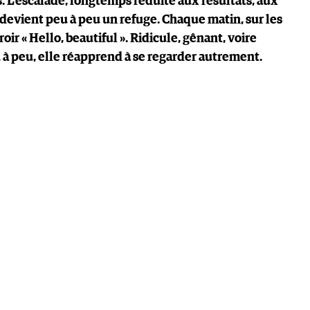
s. L’escalade, longtemps réduite aux résultats, aux
edevient peu à peu un refuge. Chaque matin, sur les
oir « Hello, beautiful ». Ridicule, gênant, voire
à peu, elle réapprend à se regarder autrement.