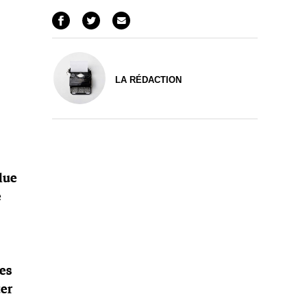
LA RÉDACTION
alue
e
tes
ter