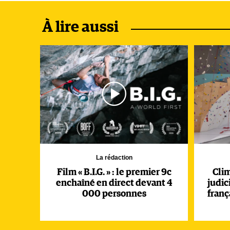
À lire aussi
La rédaction
Film « B.I.G. » : le premier 9c
Cli
enchaîné en direct devant 4
judic
000 personnes
franç