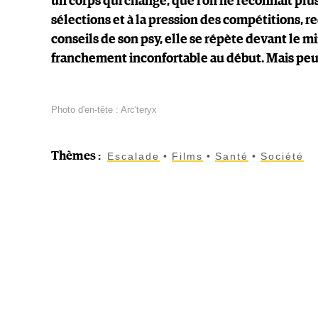
un corps qui change, que l’on ne reconnaît plu
sélections et à la pression des compétitions, r
conseils de son psy, elle se répète devant le mir
franchement inconfortable au début. Mais peu 
Photo d'en-tête : Arc'teryx
Thèmes
:
Escalade
Films
Santé
Société