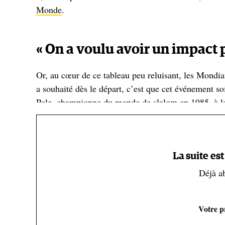
Monde
.
« On a voulu avoir un impact po
Or, au cœur de ce tableau peu reluisant, les Mondi
a souhaité dès le départ, c’est que cet événement so
Pele, championne du monde de slalom en 1985, à la 
impact positif sur le territoire, être utile aux acteu
environnementale. Puisqu’en tant que montagnards
[…] Et en même temps, les premières victimes ».
La suite es
Déjà a
Pour cela, un comité RSE, rassemblant toutes les pa
Mountain Rider, Mountain Wilderness) et le parc de 
signer la
charte
écoresponsable, en quinze points, 
Votre pr
faire le choix d’utiliser la norme internationale
ISO