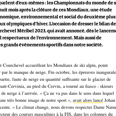
s parlent d’eux-mêmes : les Championnats du monde de s
 huit mois après la clôture de ces Mondiaux, une étude
économique, environnemental et social du deuxième plus
ux olympiques d’hiver. L’occasion de dresser le bilan de
chevel Méribel 2023, qui avait annoncé, dès le lancem
l respectueux de l’environnement. Mais aussi de
des grands événements sportifs dans notre société.
et Courchevel accueillent les Mondiaux de ski alpin, point
r par le manque de neige. Fin octobre, les épreuves inaugurale
artie, faute de neige en quantité suffisante sur le glacier de
att-Cervinia, au pied du Cervin, a tourné au fiasco : skieurs
s de neige à l’arrivée. « Ça ne va pas dans le sens dans lequel
 une très bonne image de notre sport »,
avait alors lancé
Johan
scente. « Le climat change, nous devons respecter Dame Natu
recteur des courses masculines à la FIS, dans les colonnes du