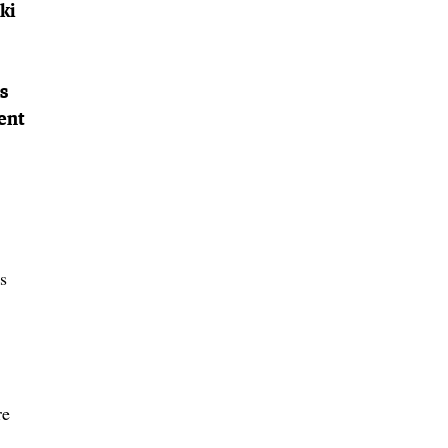
ki
s
ent
s
re