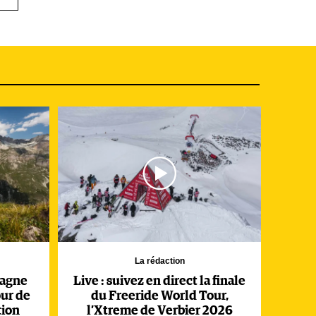
e
es
c
t
La rédaction
ient
ntagne
Live : suivez en direct la finale
,
our de
du Freeride World Tour,
tion
l’Xtreme de Verbier 2026
e