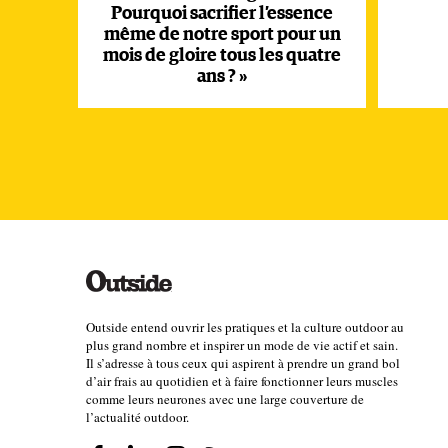
Pourquoi sacrifier l’essence
consommatrice d’eau.
même de notre sport pour un
mois de gloire tous les quatre
ans ? »
À savoir que l
’organisation de compétitions internat
neige de culture. Pourquoi ? Parce qu’elle fond moi
sportive, même après le passage de trente skieurs.
piscines olympiques – ont été consommés dès le mo
« Nous n’avons pas puisé de manière additionnelle su
Perrine Pelen. « Quant à l’électricité utilisée pour 
tournent aux biocarburants. La préparation des pis
Outside entend ouvrir les pratiques et la culture outdoor au
responsable que de 3 % du bilan carbone des Mondi
plus grand nombre et inspirer un mode de vie actif et sain.
Il s’adresse à tous ceux qui aspirent à prendre un grand bol
d’air frais au quotidien et à faire fonctionner leurs muscles
comme leurs neurones avec une large couverture de
Qu’en conclure ?
l’actualité outdoor.