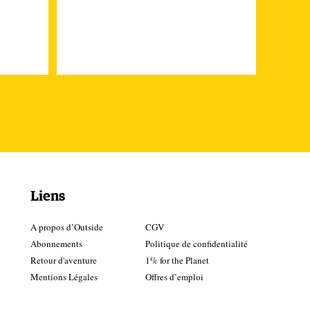
de
é
e
Liens
st
A propos d’Outside
CGV
Abonnements
Politique de confidentialité
Retour d'aventure
1% for the Planet
Mentions Légales
Offres d’emploi