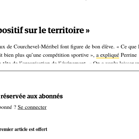
sitif sur le territoire »
aux de Courchevel-Méribel font figure de bon élève. « Ce que 
it bien plus qu’une compétition sportive »,
a expliqué
Perrine
tête de l’organisation de l’événement. « On a voulu laisser u
rs du territoire avec un enjeu majeur : la dimension
 nous sommes les premiers témoins du changement climatique
t réservée aux abonnés
bonné ?
Se connecter
rties prenantes, dont les associations (Protect Our Winters,
la Vanoise, a été mis en place. Il a été l’un des premiers à
du ministère chargé des Sports, conçue avec le WWF France. 
emier article est offert
 20121
, qui atteste de la gestion durable de l’organisation,