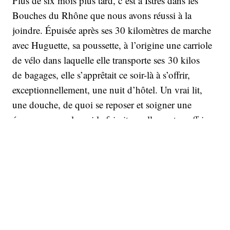
Plus de six mois plus tard, c’est à Istres dans les
Bouches du Rhône que nous avons réussi à la
joindre. Épuisée après ses 30 kilomètres de marche
avec Huguette, sa poussette, à l’origine une carriole
de vélo dans laquelle elle transporte ses 30 kilos
de bagages, elle s’apprêtait ce soir-là à s’offrir,
exceptionnellement, une nuit d’hôtel. Un vrai lit,
une douche, de quoi se reposer et soigner une
énorme ampoule qui la faisait cruellement souffrir.
A quelques jours de son arrivée à Marseille, cette
ancienne basketteuse, promise à une belle carrière,
stoppée net par la fibromyalgie, balance entre
excitation, soulagement et appréhension, à l’issue
d’un an de marche pendant lequel elle a dû, seule,
se battre au quotidien avec la maladie.