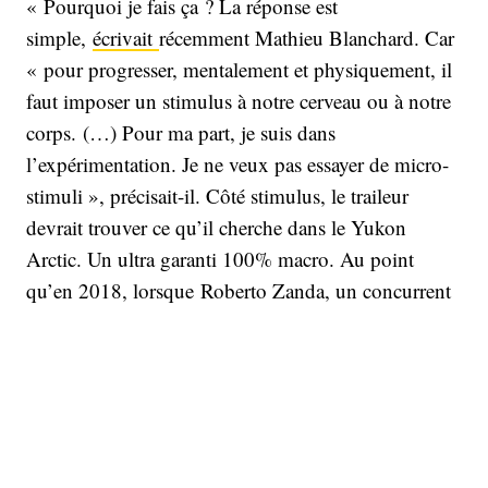
« Pourquoi je fais ça ? La réponse est
simple,
écrivait
récemment Mathieu Blanchard. Car
« pour progresser, mentalement et physiquement, il
faut imposer un stimulus à notre cerveau ou à notre
corps. (…) Pour ma part, je suis dans
l’expérimentation. Je ne veux pas essayer de micro-
stimuli », précisait-il. Côté stimulus, le traileur
devrait trouver ce qu’il cherche dans le Yukon
Arctic. Un ultra garanti 100% macro. Au point
qu’en 2018, lorsque Roberto Zanda, un concurrent
de 61 ans, surnommé
Massiccione
, le « dur à
cuire », y avait perdu ses deux pieds, sa main
droite et une bonne partie de sa main gauche, gelés,
les organisateurs n’avaient réagi aux critiques qu’en
faisant un micro changement. Depuis cette date,
Robert Pollhammer le créateur de cette course,