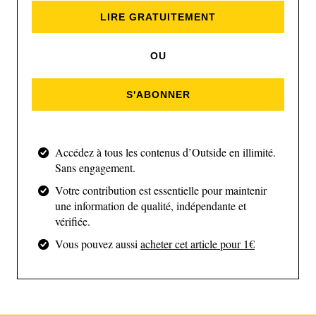
LIRE GRATUITEMENT
OU
S'ABONNER
Xavier au départ de l'UTMB 2021 (UTMB)
Accédez à tous les contenus d’Outside en illimité.
"En France, on t'envoie chez les
Sans engagement.
fous !"
Votre contribution est essentielle pour maintenir
une information de qualité, indépendante et
Alors, si aujourd’hui le traileur commence à voir le
vérifiée.
bout du tunnel, il se montre prudent quand même.
Vous pouvez aussi
acheter cet article pour 1€
Il a trop connu de montagnes russes depuis cinq
ans, pour crier victoire. On se souvient qu’en 2022,
la rumeur l’annonçait au départ de l’UTMB. Las, il